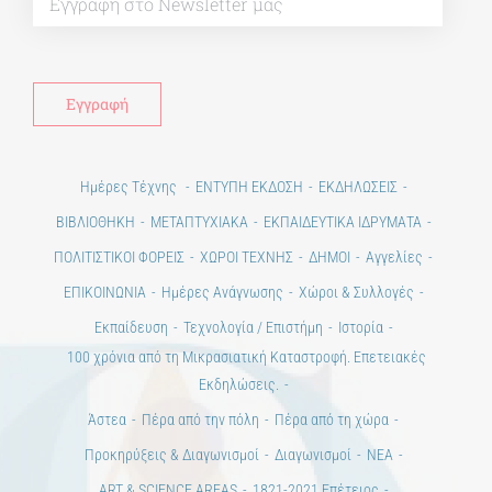
Ημέρες Τέχνης
ΕΝΤΥΠΗ ΕΚΔΟΣΗ
ΕΚΔΗΛΩΣΕΙΣ
ΒΙΒΛΙΟΘΗΚΗ
ΜΕΤΑΠΤΥΧΙΑΚΑ
ΕΚΠΑΙΔΕΥΤΙΚΑ ΙΔΡΥΜΑΤΑ
ΠΟΛΙΤΙΣΤΙΚΟΙ ΦΟΡΕΙΣ
ΧΩΡΟΙ ΤΕΧΝΗΣ
ΔΗΜΟΙ
Αγγελίες
ΕΠΙΚΟΙΝΩΝΙΑ
Ημέρες Ανάγνωσης
Χώροι & Συλλογές
Εκπαίδευση
Τεχνολογία / Επιστήμη
Ιστορία
100 χρόνια από τη Μικρασιατική Καταστροφή. Επετειακές
Εκδηλώσεις.
Άστεα
Πέρα από την πόλη
Πέρα από τη χώρα
Προκηρύξεις & Διαγωνισμοί
Διαγωνισμοί
ΝΕΑ
ART & SCIENCE AREAS
1821-2021 Επέτειος
1821-2021 Anniversary
ΑΡΧΙΚΗ
ΑΡΧΙΚΗ – En
ΟΡΟΙ ΧΡΗΣΗΣ
–
ΠΟΛΙΤΙΚΗ ΑΠΟΡΡΗΤΟΥ