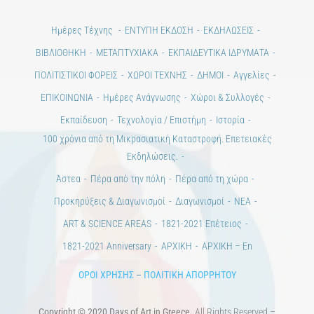
Ημέρες Τέχνης
ΕΝΤΥΠΗ ΕΚΔΟΣΗ
ΕΚΔΗΛΩΣΕΙΣ
ΒΙΒΛΙΟΘΗΚΗ
ΜΕΤΑΠΤΥΧΙΑΚΑ
ΕΚΠΑΙΔΕΥΤΙΚΑ ΙΔΡΥΜΑΤΑ
ΠΟΛΙΤΙΣΤΙΚΟΙ ΦΟΡΕΙΣ
ΧΩΡΟΙ ΤΕΧΝΗΣ
ΔΗΜΟΙ
Αγγελίες
ΕΠΙΚΟΙΝΩΝΙΑ
Ημέρες Ανάγνωσης
Χώροι & Συλλογές
Εκπαίδευση
Τεχνολογία / Επιστήμη
Ιστορία
100 χρόνια από τη Μικρασιατική Καταστροφή. Επετειακές
Εκδηλώσεις.
Άστεα
Πέρα από την πόλη
Πέρα από τη χώρα
Προκηρύξεις & Διαγωνισμοί
Διαγωνισμοί
ΝΕΑ
ART & SCIENCE AREAS
1821-2021 Επέτειος
1821-2021 Anniversary
ΑΡΧΙΚΗ
ΑΡΧΙΚΗ – En
ΟΡΟΙ ΧΡΗΣΗΣ
–
ΠΟΛΙΤΙΚΗ ΑΠΟΡΡΗΤΟΥ
Copyright © 2020 Days of Art in Greece.
All Rights Reserved –