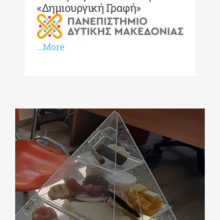
«Δημιουργική Γραφή»
…More