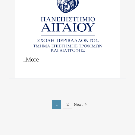
…More
1
2
Next