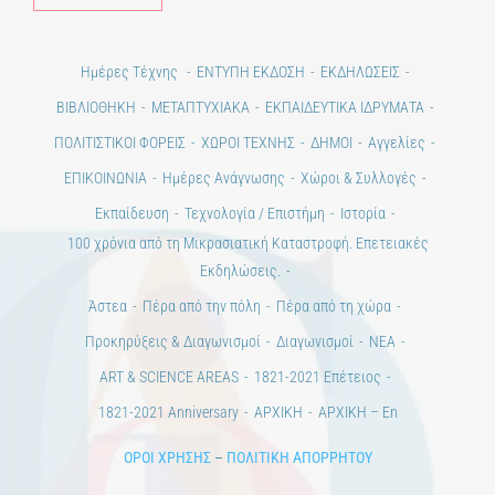
Ημέρες Τέχνης
ΕΝΤΥΠΗ ΕΚΔΟΣΗ
ΕΚΔΗΛΩΣΕΙΣ
ΒΙΒΛΙΟΘΗΚΗ
ΜΕΤΑΠΤΥΧΙΑΚΑ
ΕΚΠΑΙΔΕΥΤΙΚΑ ΙΔΡΥΜΑΤΑ
ΠΟΛΙΤΙΣΤΙΚΟΙ ΦΟΡΕΙΣ
ΧΩΡΟΙ ΤΕΧΝΗΣ
ΔΗΜΟΙ
Αγγελίες
ΕΠΙΚΟΙΝΩΝΙΑ
Ημέρες Ανάγνωσης
Χώροι & Συλλογές
Εκπαίδευση
Τεχνολογία / Επιστήμη
Ιστορία
100 χρόνια από τη Μικρασιατική Καταστροφή. Επετειακές
Εκδηλώσεις.
Άστεα
Πέρα από την πόλη
Πέρα από τη χώρα
Προκηρύξεις & Διαγωνισμοί
Διαγωνισμοί
ΝΕΑ
ART & SCIENCE AREAS
1821-2021 Επέτειος
1821-2021 Anniversary
ΑΡΧΙΚΗ
ΑΡΧΙΚΗ – En
ΟΡΟΙ ΧΡΗΣΗΣ
–
ΠΟΛΙΤΙΚΗ ΑΠΟΡΡΗΤΟΥ