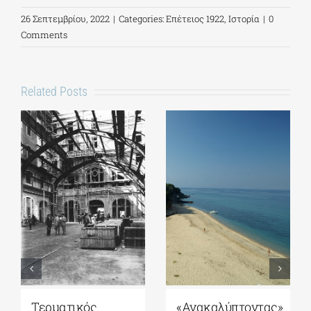
26 Σεπτεμβρίου, 2022
|
Categories:
Επέτειος 1922
,
Ιστορία
|
0
Comments
Related Posts
ός
«Ανακαλύπτοντας»
Σπέτσες: Εκε