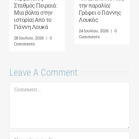
ειραιά:
την παραλία|
όπου η Ιστορί
α στην
Γράφει ο Γιάννης
παραμένει
Από το
Λουκάς
ζωντανή| Γρά
ουκά
Γιάννης Λου
24 Ιουλίου, 2026
|
0
Comments
026
|
0
31 Ιουλίου, 2026
|
Comments
Leave A Comment
Comment