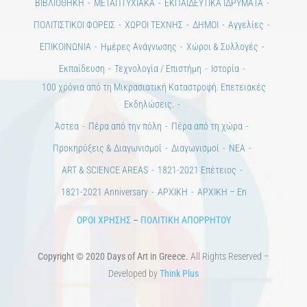
ΒΙΒΛΙΟΘΗΚΗ
ΜΕΤΑΠΤΥΧΙΑΚΑ
ΕΚΠΑΙΔΕΥΤΙΚΑ ΙΔΡΥΜΑΤΑ
ΠΟΛΙΤΙΣΤΙΚΟΙ ΦΟΡΕΙΣ
ΧΩΡΟΙ ΤΕΧΝΗΣ
ΔΗΜΟΙ
Αγγελίες
ΕΠΙΚΟΙΝΩΝΙΑ
Ημέρες Ανάγνωσης
Χώροι & Συλλογές
Εκπαίδευση
Τεχνολογία / Επιστήμη
Ιστορία
100 χρόνια από τη Μικρασιατική Καταστροφή. Επετειακές
Εκδηλώσεις.
Άστεα
Πέρα από την πόλη
Πέρα από τη χώρα
Προκηρύξεις & Διαγωνισμοί
Διαγωνισμοί
ΝΕΑ
ART & SCIENCE AREAS
1821-2021 Επέτειος
1821-2021 Anniversary
ΑΡΧΙΚΗ
ΑΡΧΙΚΗ – En
ΟΡΟΙ ΧΡΗΣΗΣ
–
ΠΟΛΙΤΙΚΗ ΑΠΟΡΡΗΤΟΥ
Copyright © 2020 Days of Art in Greece.
All Rights Reserved –
Developed by
Think Plus