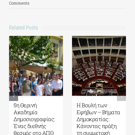
Comments
Related Posts
tudio
Η Βουλή των
5η Θερινή
Εφήβων – Βήμα
Ακαδημία
24
|
0
Δημοκρατίας:
Δημοσιογραφίας:
Κάνοντας πράξη
Ένας διεθνής
τη συμμετοχή
θεσμός στο ΑΠΘ