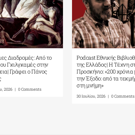
ες Διαδρομές: Από το
Podcast Εθνικής Βιβλιο
ου Γκιλγκαμές στην
της Ελλάδος| Η Tέχνη σ
ια| Γράφει ο Πάνος
Προσκήνιο: «200 χρόνια
ς
την Έξοδο: από τα τεκμή
στη μνήμη»
υ, 2026
|
0 Comments
30 Ιουλίου, 2026
|
0 Comments