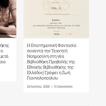
θήκης
Η Επιστημονική Φαντασία
Εκδ
το
συναντά την Τεχνητή
Βαρ
 μετά
Νοημοσύνη στη νέα
Πέν
ρια
Βιβλιοθήκη Προβολής της
δίδ
Εθνικής Βιβλιοθήκης της
φασ
Ελλάδος| Γράφει η Ζωή
στο
Γιαννολοπούλου
5 Αυ
24 Ιουλίου, 2026
|
0 Comments