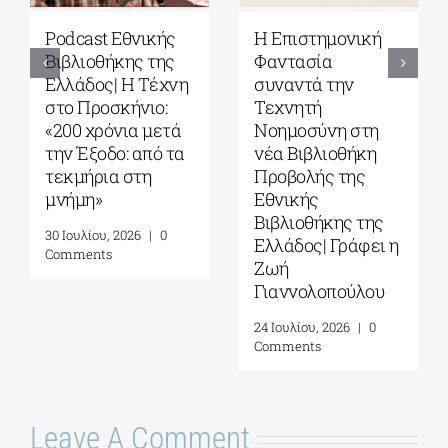
Podcast Εθνικής
Η Επιστημονική
Βιβλιοθήκης της
Φαντασία
Ελλάδος| Η Tέχνη
συναντά την
στο Προσκήνιο:
Τεχνητή
«200 χρόνια μετά
Νοημοσύνη στη
την Έξοδο: από τα
νέα Βιβλιοθήκη
τεκμήρια στη
Προβολής της
μνήμη»
Εθνικής
Βιβλιοθήκης της
30 Ιουλίου, 2026
|
0
Ελλάδος| Γράφει η
Comments
Ζωή
Γιαννολοπούλου
24 Ιουλίου, 2026
|
0
Comments
Leave A Comment