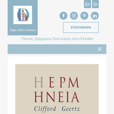
Skip
En
Gr
to
content
ΕΠΙΚΟΙΝΩΝΙΑ
Τέχνες, Γράμματα, Πολιτισμός στην Ελλάδα
Toggle
Navigation
ΝΕΑ
ΕΝΤΥΠΗ ΕΚΔΟΣΗ
ΒΙΒΛΙΟΘΗΚΗ
ΜΕΤΑΠΤΥΧΙΑΚΑ