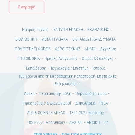
Ημέρες Τέχνης
ΕΝΤΥΠΗ ΕΚΔΟΣΗ
ΕΚΔΗΛΩΣΕΙΣ
ΒΙΒΛΙΟΘΗΚΗ
ΜΕΤΑΠΤΥΧΙΑΚΑ
ΕΚΠΑΙΔΕΥΤΙΚΑ ΙΔΡΥΜΑΤΑ
ΠΟΛΙΤΙΣΤΙΚΟΙ ΦΟΡΕΙΣ
ΧΩΡΟΙ ΤΕΧΝΗΣ
ΔΗΜΟΙ
Αγγελίες
ΕΠΙΚΟΙΝΩΝΙΑ
Ημέρες Ανάγνωσης
Χώροι & Συλλογές
Εκπαίδευση
Τεχνολογία / Επιστήμη
Ιστορία
100 χρόνια από τη Μικρασιατική Καταστροφή. Επετειακές
Εκδηλώσεις.
Άστεα
Πέρα από την πόλη
Πέρα από τη χώρα
Προκηρύξεις & Διαγωνισμοί
Διαγωνισμοί
ΝΕΑ
ART & SCIENCE AREAS
1821-2021 Επέτειος
1821-2021 Anniversary
ΑΡΧΙΚΗ
ΑΡΧΙΚΗ – En
ΟΡΟΙ ΧΡΗΣΗΣ
–
ΠΟΛΙΤΙΚΗ ΑΠΟΡΡΗΤΟΥ