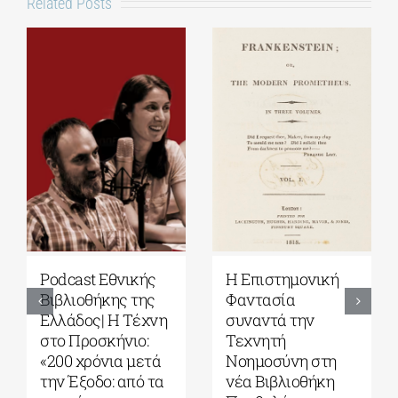
Related Posts
Podcast Εθνικής
Η Επιστημονική
Βιβλιοθήκης της
Φαντασία
Ελλάδος| Η Tέχνη
συναντά την
στο Προσκήνιο:
Τεχνητή
«200 χρόνια μετά
Νοημοσύνη στη
την Έξοδο: από τα
νέα Βιβλιοθήκη