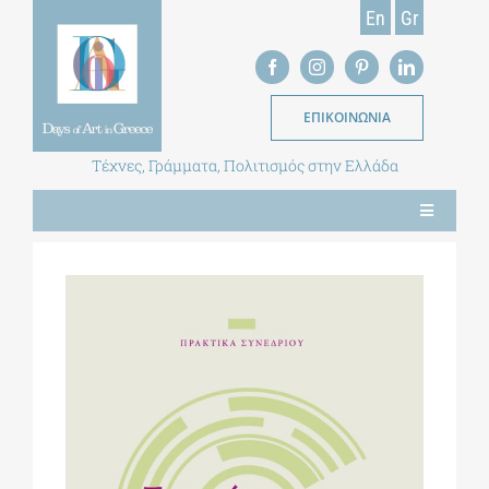
Skip
En
Gr
to
content
ΕΠΙΚΟΙΝΩΝΙΑ
Τέχνες, Γράμματα, Πολιτισμός στην Ελλάδα
Toggle
Navigation
ΝΕΑ
ΕΝΤΥΠΗ ΕΚΔΟΣΗ
ΒΙΒΛΙΟΘΗΚΗ
ΜΕΤΑΠΤΥΧΙΑΚΑ