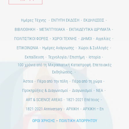
Ημέρες Τέχνης
ΕΝΤΥΠΗ ΕΚΔΟΣΗ
ΕΚΔΗΛΩΣΕΙΣ
ΒΙΒΛΙΟΘΗΚΗ
ΜΕΤΑΠΤΥΧΙΑΚΑ
ΕΚΠΑΙΔΕΥΤΙΚΑ ΙΔΡΥΜΑΤΑ
ΠΟΛΙΤΙΣΤΙΚΟΙ ΦΟΡΕΙΣ
ΧΩΡΟΙ ΤΕΧΝΗΣ
ΔΗΜΟΙ
Αγγελίες
ΕΠΙΚΟΙΝΩΝΙΑ
Ημέρες Ανάγνωσης
Χώροι & Συλλογές
Εκπαίδευση
Τεχνολογία / Επιστήμη
Ιστορία
100 χρόνια από τη Μικρασιατική Καταστροφή. Επετειακές
Εκδηλώσεις.
Άστεα
Πέρα από την πόλη
Πέρα από τη χώρα
Προκηρύξεις & Διαγωνισμοί
Διαγωνισμοί
ΝΕΑ
ART & SCIENCE AREAS
1821-2021 Επέτειος
1821-2021 Anniversary
ΑΡΧΙΚΗ
ΑΡΧΙΚΗ – En
ΟΡΟΙ ΧΡΗΣΗΣ
–
ΠΟΛΙΤΙΚΗ ΑΠΟΡΡΗΤΟΥ