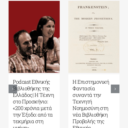
Podcast Εθνικής
Η Επιστημονική
Βιβλιοθήκης της
Φαντασία
Ελλάδος| Η Tέχνη
συναντά την
στο Προσκήνιο:
Τεχνητή
«200 χρόνια μετά
Νοημοσύνη στη
την Έξοδο: από τα
νέα Βιβλιοθήκη
τεκμήρια στη
Προβολής της
μνήμη»
Εθνικής