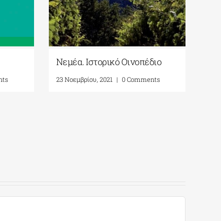
Νεμέα. Ιστορικό Οινοπέδιο
nts
23 Νοεμβρίου, 2021
|
0 Comments
182
Ιστ
ιστ
Πρα
23 Μ