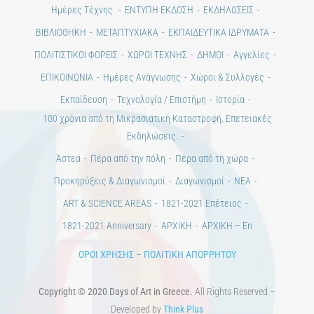
Ημέρες Τέχνης
ΕΝΤΥΠΗ ΕΚΔΟΣΗ
ΕΚΔΗΛΩΣΕΙΣ
ΒΙΒΛΙΟΘΗΚΗ
ΜΕΤΑΠΤΥΧΙΑΚΑ
ΕΚΠΑΙΔΕΥΤΙΚΑ ΙΔΡΥΜΑΤΑ
ΠΟΛΙΤΙΣΤΙΚΟΙ ΦΟΡΕΙΣ
ΧΩΡΟΙ ΤΕΧΝΗΣ
ΔΗΜΟΙ
Αγγελίες
ΕΠΙΚΟΙΝΩΝΙΑ
Ημέρες Ανάγνωσης
Χώροι & Συλλογές
Εκπαίδευση
Τεχνολογία / Επιστήμη
Ιστορία
100 χρόνια από τη Μικρασιατική Καταστροφή. Επετειακές
Εκδηλώσεις.
Άστεα
Πέρα από την πόλη
Πέρα από τη χώρα
Προκηρύξεις & Διαγωνισμοί
Διαγωνισμοί
ΝΕΑ
ART & SCIENCE AREAS
1821-2021 Επέτειος
1821-2021 Anniversary
ΑΡΧΙΚΗ
ΑΡΧΙΚΗ – En
ΟΡΟΙ ΧΡΗΣΗΣ
–
ΠΟΛΙΤΙΚΗ ΑΠΟΡΡΗΤΟΥ
Copyright © 2020 Days of Art in Greece.
All Rights Reserved –
Developed by
Think Plus