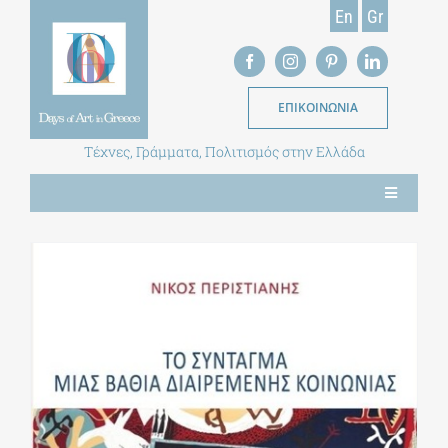
Skip
En
Gr
to
content
ΕΠΙΚΟΙΝΩΝΙΑ
Τέχνες, Γράμματα, Πολιτισμός στην Ελλάδα
Toggle
Navigation
ΝΕΑ
ΕΝΤΥΠΗ ΕΚΔΟΣΗ
ΒΙΒΛΙΟΘΗΚΗ
ΜΕΤΑΠΤΥΧΙΑΚΑ