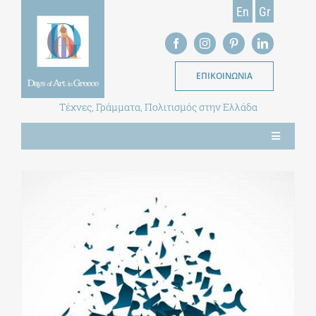
Skip
En
Gr
to
content
ΕΠΙΚΟΙΝΩΝΙΑ
Τέχνες, Γράμματα, Πολιτισμός στην Ελλάδα
Toggle
Navigation
ΝΕΑ
ΕΝΤΥΠΗ ΕΚΔΟΣΗ
ΒΙΒΛΙΟΘΗΚΗ
ΜΕΤΑΠΤΥΧΙΑΚΑ