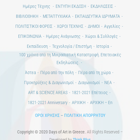
Ημέρες Τέχνης
ΕΝΤΥΠΗ ΕΚΔΟΣΗ
ΕΚΔΗΛΩΣΕΙΣ
ΒΙΒΛΙΟΘΗΚΗ
ΜΕΤΑΠΤΥΧΙΑΚΑ
ΕΚΠΑΙΔΕΥΤΙΚΑ ΙΔΡΥΜΑΤΑ
ΠΟΛΙΤΙΣΤΙΚΟΙ ΦΟΡΕΙΣ
ΧΩΡΟΙ ΤΕΧΝΗΣ
ΔΗΜΟΙ
Αγγελίες
ΕΠΙΚΟΙΝΩΝΙΑ
Ημέρες Ανάγνωσης
Χώροι & Συλλογές
Εκπαίδευση
Τεχνολογία / Επιστήμη
Ιστορία
100 χρόνια από τη Μικρασιατική Καταστροφή. Επετειακές
Εκδηλώσεις.
Άστεα
Πέρα από την πόλη
Πέρα από τη χώρα
Προκηρύξεις & Διαγωνισμοί
Διαγωνισμοί
ΝΕΑ
ART & SCIENCE AREAS
1821-2021 Επέτειος
1821-2021 Anniversary
ΑΡΧΙΚΗ
ΑΡΧΙΚΗ – En
ΟΡΟΙ ΧΡΗΣΗΣ
–
ΠΟΛΙΤΙΚΗ ΑΠΟΡΡΗΤΟΥ
Copyright © 2020 Days of Art in Greece.
All Rights Reserved –
Developed by
Think Plus