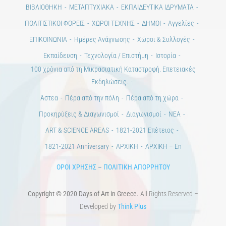
ΒΙΒΛΙΟΘΗΚΗ
ΜΕΤΑΠΤΥΧΙΑΚΑ
ΕΚΠΑΙΔΕΥΤΙΚΑ ΙΔΡΥΜΑΤΑ
ΠΟΛΙΤΙΣΤΙΚΟΙ ΦΟΡΕΙΣ
ΧΩΡΟΙ ΤΕΧΝΗΣ
ΔΗΜΟΙ
Αγγελίες
ΕΠΙΚΟΙΝΩΝΙΑ
Ημέρες Ανάγνωσης
Χώροι & Συλλογές
Εκπαίδευση
Τεχνολογία / Επιστήμη
Ιστορία
100 χρόνια από τη Μικρασιατική Καταστροφή. Επετειακές
Εκδηλώσεις.
Άστεα
Πέρα από την πόλη
Πέρα από τη χώρα
Προκηρύξεις & Διαγωνισμοί
Διαγωνισμοί
ΝΕΑ
ART & SCIENCE AREAS
1821-2021 Επέτειος
1821-2021 Anniversary
ΑΡΧΙΚΗ
ΑΡΧΙΚΗ – En
ΟΡΟΙ ΧΡΗΣΗΣ
–
ΠΟΛΙΤΙΚΗ ΑΠΟΡΡΗΤΟΥ
Copyright © 2020 Days of Art in Greece.
All Rights Reserved –
Developed by
Think Plus