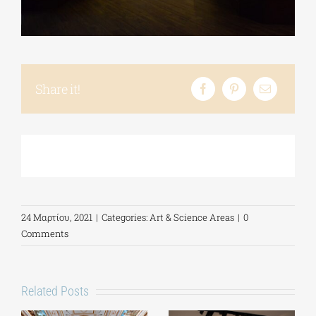
ΔΙΔΑΚΤΟΡΙΚΑ
Share it!
ΕΚΠΑΙΔΕΥΤΙΚΑ ΙΔΡΥΜΑΤΑ
ΠΟΛΙΤΙΣΤΙΚΟΙ ΦΟΡΕΙΣ
ΧΩΡΟΙ ΤΕΧΝΗΣ
24 Μαρτίου, 2021
|
Categories:
Art & Science Areas
|
0
ΔΗΜΟΙ
Comments
ΕΚΔΗΛΩΣΕΙΣ
Related Posts