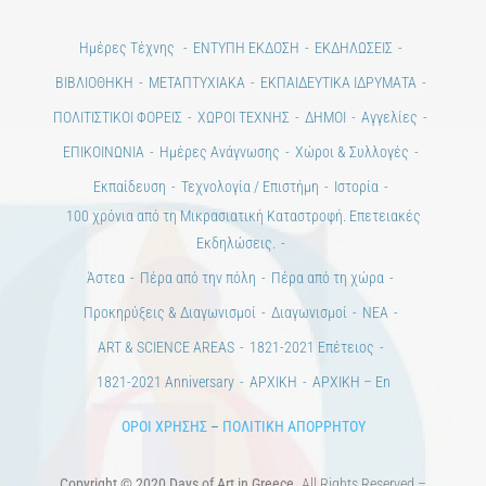
Ημέρες Τέχνης
ΕΝΤΥΠΗ ΕΚΔΟΣΗ
ΕΚΔΗΛΩΣΕΙΣ
ΒΙΒΛΙΟΘΗΚΗ
ΜΕΤΑΠΤΥΧΙΑΚΑ
ΕΚΠΑΙΔΕΥΤΙΚΑ ΙΔΡΥΜΑΤΑ
ΠΟΛΙΤΙΣΤΙΚΟΙ ΦΟΡΕΙΣ
ΧΩΡΟΙ ΤΕΧΝΗΣ
ΔΗΜΟΙ
Αγγελίες
ΕΠΙΚΟΙΝΩΝΙΑ
Ημέρες Ανάγνωσης
Χώροι & Συλλογές
Εκπαίδευση
Τεχνολογία / Επιστήμη
Ιστορία
100 χρόνια από τη Μικρασιατική Καταστροφή. Επετειακές
Εκδηλώσεις.
Άστεα
Πέρα από την πόλη
Πέρα από τη χώρα
Προκηρύξεις & Διαγωνισμοί
Διαγωνισμοί
ΝΕΑ
ART & SCIENCE AREAS
1821-2021 Επέτειος
1821-2021 Anniversary
ΑΡΧΙΚΗ
ΑΡΧΙΚΗ – En
ΟΡΟΙ ΧΡΗΣΗΣ
–
ΠΟΛΙΤΙΚΗ ΑΠΟΡΡΗΤΟΥ
Copyright © 2020 Days of Art in Greece.
All Rights Reserved –