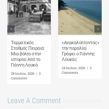
«Ανακαλύπτοντας»
Σπέτσες: Εκεί
αιά:
την παραλία|
όπου η Ιστορία
ην
Γράφει ο Γιάννης
παραμένει
το
Λουκάς
ζωντανή| Γράφει 
Γιάννης Λουκάς
24 Ιουλίου, 2026
|
0
Comments
0
31 Ιουλίου, 2026
|
0
Comments
Leave A Comment