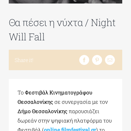
ΔΙΔΑΚΤΟΡΙΚΑ
Θα πέσει η νύχτα / Night
Will Fall
ΕΚΠΑΙΔΕΥΤΙΚΑ ΙΔΡΥΜΑΤΑ
ΠΟΛΙΤΙΣΤΙΚΟΙ ΦΟΡΕΙΣ
Share it!
ΧΩΡΟΙ ΤΕΧΝΗΣ
Το
Φεστιβάλ Κινηματογράφου
ΔΗΜΟΙ
Θεσσαλονίκης
σε συνεργασία με τον
Δήμο Θεσσαλονίκης
παρουσιάζει
ΕΚΔΗΛΩΣΕΙΣ
δωρεάν στην ψηφιακή πλατφόρμα του
Φεστιβάλ (
online.filmfestival.gr
) το