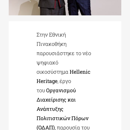
ΔΙΔΑΚΤΟΡΙΚΑ
Στην Εθνική
ΕΚΠΑΙΔΕΥΤΙΚΑ ΙΔΡΥΜΑΤΑ
Πινακοθήκη
παρουσιάστηκε το νέο
ΠΟΛΙΤΙΣΤΙΚΟΙ ΦΟΡΕΙΣ
ψηφιακό
οικοσύστημα
Hellenic
ΧΩΡΟΙ ΤΕΧΝΗΣ
Heritage
, έργο
του
Οργανισμού
ΔΗΜΟΙ
Διαχείρισης και
Ανάπτυξης
ΕΚΔΗΛΩΣΕΙΣ
Πολιτιστικών Πόρων
(ΟΔΑΠ)
, παρουσία του