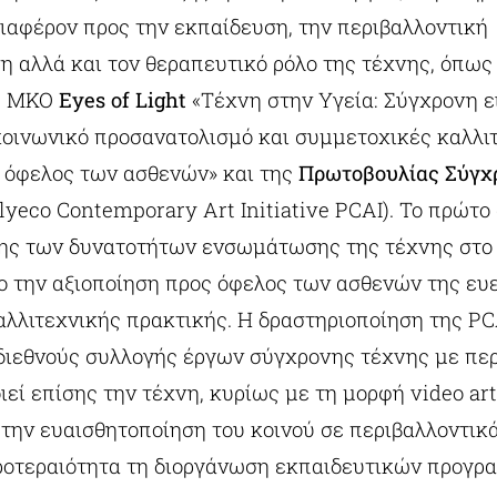
ιαφέρον προς την εκπαίδευση, την περιβαλλοντική
η αλλά και τον θεραπευτικό ρόλο της τέχνης, όπως 
ης ΜΚΟ
Eyes of Light
«Τέχνη στην Υγεία: Σύγχρονη ε
κοινωνικό προσανατολισμό και συμμετοχικές καλλι
 όφελος των ασθενών» και της
Πρωτοβουλίας Σύγχ
lyeco Contemporary Art Initiative PCAI). Το πρώτο
ης των δυνατοτήτων ενσωμάτωσης της τέχνης στο
χο την αξιοποίηση προς όφελος των ασθενών της ευ
αλλιτεχνικής πρακτικής. Η δραστηριοποίηση της PC
διεθνούς συλλογής έργων σύγχρονης τέχνης με πε
εί επίσης την τέχνη, κυρίως με τη μορφή video art
την ευαισθητοποίηση του κοινού σε περιβαλλοντικά
ροτεραιότητα τη διοργάνωση εκπαιδευτικών προγρ