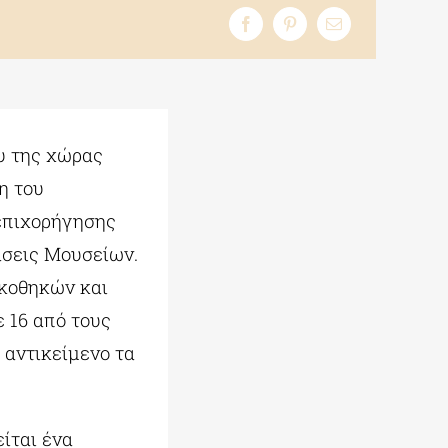
υ της χώρας
η του
 επιχορήγησης
ράσεις Μουσείων.
ακοθηκών και
 16 από τους
 αντικείμενο τα
ίται ένα