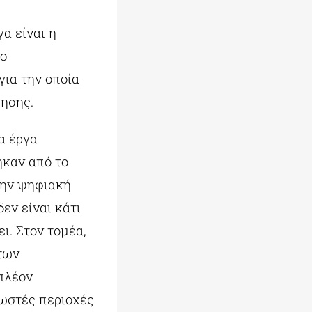
α είναι η
λο
 για την οποία
γησης.
α έργα
ηκαν από το
την ψηφιακή
εν είναι κάτι
ι. Στον τομέα,
 των
πλέον
νωστές περιοχές