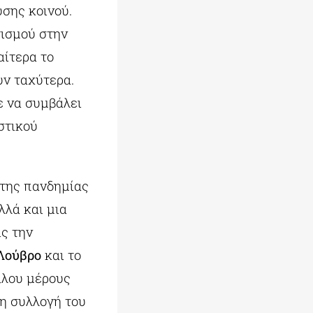
σης κοινού.
τισμού στην
αίτερα το
υν ταχύτερα.
 να συμβάλει
στικού
 της πανδημίας
λλά και μια
ίς την
Λούβρο
και το
άλου μέρους
τη συλλογή του