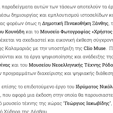
 παραδείγματα αυτών των τάσεων αποτελούν τα έ
έσω δημιουργίας και εμπλουτισμού ιστοσελίδων κ
ιας φορέων όπως η
Δημοτική Πινακοθήκη Ξάνθης
, 
ου Κουνάδη
και το
Μουσείο Φωτογραφίας «Χρήστος
δέχεται να σχεδιαστεί και εικονική έκθεση σύγχρον
ς Καλαμαριάς με την υποστήριξη της
Clio Muse
. Π
ούνται και τα έργα ψηφιοποίησης και ανάδειξης τη
σίνας
και του
Μουσείου Νεοελληνικής Τέχνης Ρόδ
 προγραμμάτων διαχείρισης και ψηφιακής διάθεση
ι επίσης το επιδοτούμενο έργο του
Ιδρύματος Νικόλ
υ
, που αφορά μια έκδοση στην οποία θα παρουσιαστε
 μουσείο τέχνης της χώρας “
Γεώργιος Ιακωβίδης
”
ιό Χύδηρα της Λέσβου.