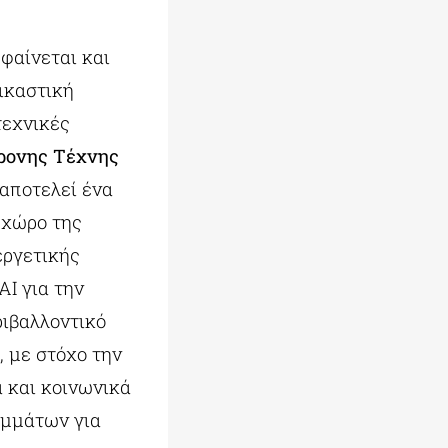
φαίνεται και
ικαστική
τεχνικές
ρονης Τέχνης
 αποτελεί ένα
 χώρο της
εργετικής
AI για την
ριβαλλοντικό
, με στόχο την
 και κοινωνικά
αμμάτων για