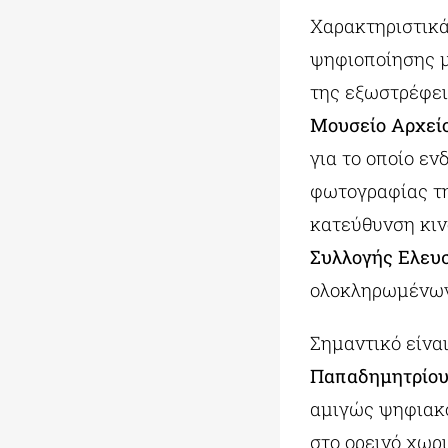
Χαρακτηριστικά
ψηφιοποίησης μ
της εξωστρέφε
Μουσείο Αρχεί
για το οποίο εν
φωτογραφίας τη
κατεύθυνση κιν
Συλλογής Ελευ
ολοκληρωμένων
Σημαντικό είνα
Παπαδημητρίο
αμιγώς ψηφιακό
στο ορεινό χωρ