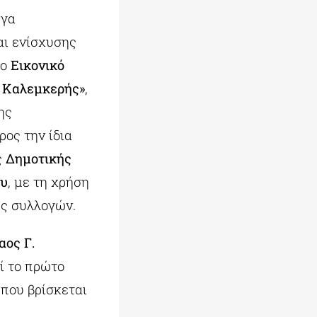
ργα
αι ενίσχυσης
το
Εικονικό
 Καλεμκερής»
,
ης
ρος την ίδια
ς
Δημοτικής
ου
, με τη χρήση
ς συλλογών.
αος Γ.
ί το πρώτο
, που βρίσκεται