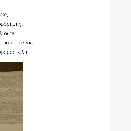
υς,
οφόρησης,
λίδων,
ς μάρκετινγκ,
φοράς κ.λπ.