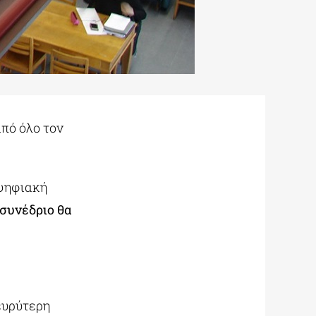
πό όλο τον
 ψηφιακή
 συνέδριο θα
ευρύτερη