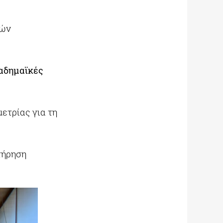
κών
καδημαϊκές
ετρίας για τη
τήρηση