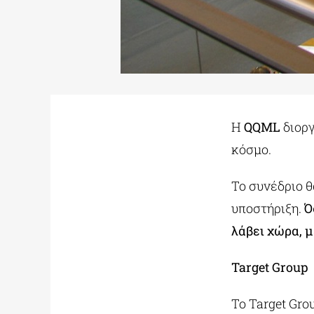
Η
QQML
διοργ
κόσμο.
Το συνέδριο θ
υποστήριξη.
Ό
λάβει χώρα, 
Target Group
Το Target Gr