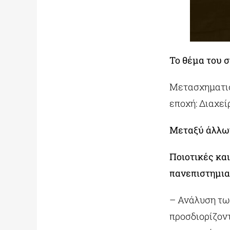
Το θέμα του 
Μετασχηματισ
εποχή: Διαχεί
Μεταξύ άλλων
Ποιοτικές κα
πανεπιστημια
– Ανάλυση τω
προσδιορίζον