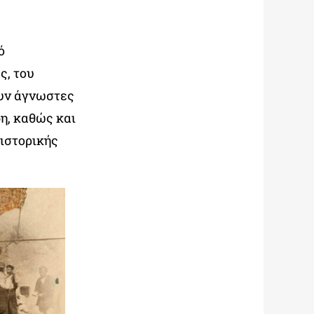
ό
ς, του
ουν άγνωστες
η, καθώς και
 ιστορικής