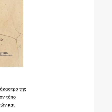
όκαστρο της
ον τόπο
νών και