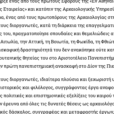
ρξε ένας από τους πρώτους Εφόρους της «Εν Αθήναι
ς Εταιρείας» και κατόπιν της Αρχαιολογικής Υπηρεσ
ρα, ένας από τους πρωτοπόρους της Αρχαιολογίας στ
ους διοργανωτές, κατά τη διάρκεια της επαγγελματ
ς του, πραγματοποίησε σπουδαίες και θεμελιώδεις 
Αιτωλία, την Αττική, τη Βοιωτία, τη Φωκίδα, τη Φθιώτ
ασκαφική δραστηριότητά του δεν ανακόπηκε ούτε κα
ρυτανικής θητείας του στο Αριστοτέλειο Πανεπιστήμ
ν πρώτη πανεπιστημιακή ανασκαφή στο Δίον της Πιερ
ους διοργανωτές, ιδιαίτερα πλούσια και ξεχωριστή 
 ιστορικός και φιλόλογος, συγγράφοντας έργα αναφο
 πολιτικές και επιστημονικές εξελίξεις του καιρού 
ν έρευνα από όλες τις δυνατές θέσεις ως αρχαιολόγο
κός δάσκαλος, συγγραφέας και μεταφραστής έργων,