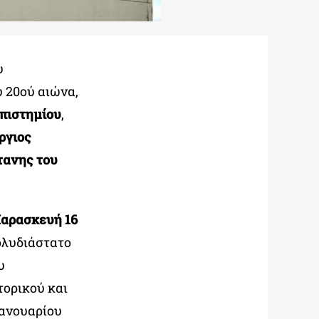
υ
 20ού αιώνα,
επιστημίου
,
ργιος
τανης του
Παρασκευή 16
πολυδιάστατο
υ
τορικού και
Ιανουαρίου