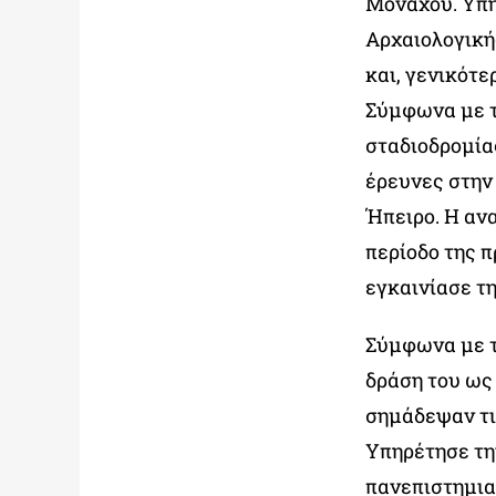
Μονάχου. Υπή
Αρχαιολογική
και, γενικότε
Σύμφωνα με τ
σταδιοδρομία
έρευνες στην 
Ήπειρο. Η αν
περίοδο της π
εγκαινίασε τη
Σύμφωνα με τ
δράση του ως
σημάδεψαν τις
Υπηρέτησε τη
πανεπιστημια