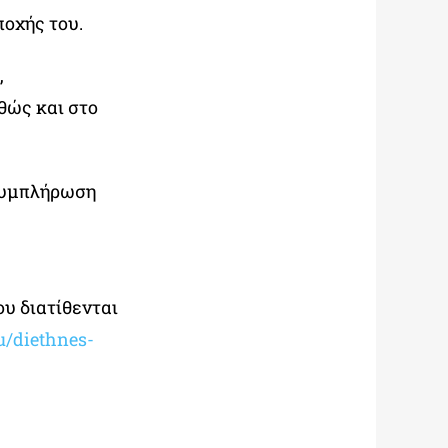
ποχής του.
,
αθώς και στο
 συμπλήρωση
υ διατίθενται
u/diethnes-