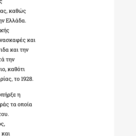
ς
ίας, καθώς
ην Ελλάδα.
ικής
ανασκαφές και
ιδα και την
τά την
ιο, καθότι
ίας, το 1928.
υπήρξε η
ράς τα οποία
του.
ς,
 και