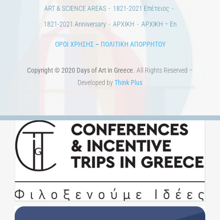
100 χρόνια από τη Μικρασιατική Καταστροφή. Επετειακές
Εκδηλώσεις.
Άστεα
Πέρα από την πόλη
Πέρα από τη χώρα
Προκηρύξεις & Διαγωνισμοί
Διαγωνισμοί
ΝΕΑ
ART & SCIENCE AREAS
1821-2021 Επέτειος
1821-2021 Anniversary
ΑΡΧΙΚΗ
ΑΡΧΙΚΗ – En
ΟΡΟΙ ΧΡΗΣΗΣ
–
ΠΟΛΙΤΙΚΗ ΑΠΟΡΡΗΤΟΥ
Copyright © 2020 Days of Art in Greece.
All Rights Reserved –
Developed by
Think Plus