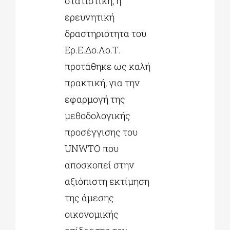
στατιστική, η
ερευνητική
δραστηριότητα του
Ερ.Ε.Δο.Λο.Τ.
προτάθηκε ως καλή
πρακτική,
για την
εφαρμογή της
μεθοδολογικής
προσέγγισης του
UNWTO που
αποσκοπεί στην
αξιόπιστη εκτίμηση
της άμεσης
οικονομικής