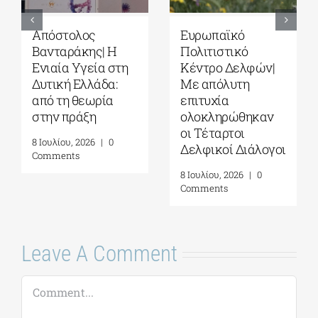
Ευρωπαϊκό
Τέταρτοι
Πολιτιστικό
Δελφικοί
Κέντρο Δελφών|
Διάλογοι|
Δελφική
Ερωτήματα και
Ακαδημία
στοχασμοί για το
Ευρωπαϊκών
μέλλον της
Σπουδών| 19-31
ανθρωπότητας
Ιουλίου 2026
και την
αυτογνωσία ως
16 Ιουλίου, 2026
|
0
προσωπική πράξη|
Comments
Γράφει η
Μαργαρίτα
Καταγά
16 Ιουλίου, 2026
|
0
Comments