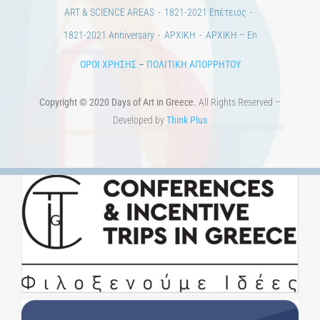
100 χρόνια από τη Μικρασιατική Καταστροφή. Επετειακές
Εκδηλώσεις.
Άστεα
Πέρα από την πόλη
Πέρα από τη χώρα
Προκηρύξεις & Διαγωνισμοί
Διαγωνισμοί
ΝΕΑ
ART & SCIENCE AREAS
1821-2021 Επέτειος
1821-2021 Anniversary
ΑΡΧΙΚΗ
ΑΡΧΙΚΗ – En
ΟΡΟΙ ΧΡΗΣΗΣ
–
ΠΟΛΙΤΙΚΗ ΑΠΟΡΡΗΤΟΥ
Copyright © 2020 Days of Art in Greece.
All Rights Reserved –
Developed by
Think Plus