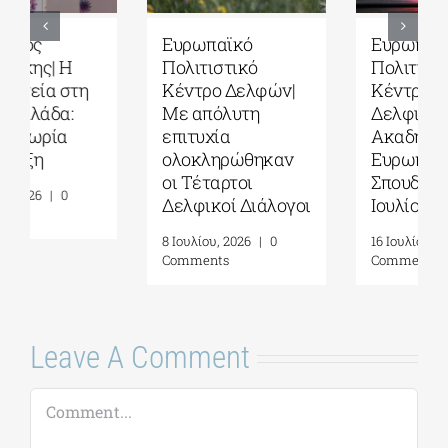
Ευρωπαϊκό
Τέταρτοι
Πολιτιστικό
Δελφικοί
Κέντρο Δελφών|
Διάλογοι|
Δελφική
Ερωτήματα και
Ακαδημία
στοχασμοί για το
Ευρωπαϊκών
μέλλον της
Σπουδών| 19-31
ανθρωπότητας
Ιουλίου 2026
και την
αυτογνωσία ως
16 Ιουλίου, 2026
|
0
προσωπική πράξη|
Comments
Γράφει η
Μαργαρίτα
Καταγά
16 Ιουλίου, 2026
|
0
Comments