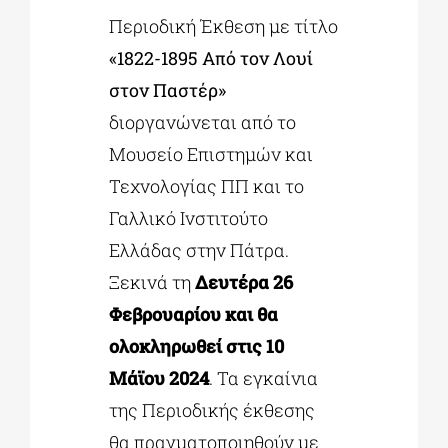
Περιοδική Έκθεση με τίτλο
«1822-1895 Από τον Λουί
ΔΙΔΑΚΤΟΡΙΚΑ
στον Παστέρ»
διοργανώνεται από το
ΕΚΠΑΙΔΕΥΤΙΚΑ ΙΔΡΥΜΑΤΑ
Μουσείο Επιστημών και
Τεχνολογίας ΠΠ και το
ΠΟΛΙΤΙΣΤΙΚΟΙ ΦΟΡΕΙΣ
Γαλλικό Ινστιτούτο
Ελλάδας στην Πάτρα.
ΧΩΡΟΙ ΤΕΧΝΗΣ
Ξεκινά τη
Δευτέρα 26
Φεβρουαρίου και θα
ΔΗΜΟΙ
ολοκληρωθεί στις 10
Μάϊου 2024
. Τα εγκαίνια
ΕΚΔΗΛΩΣΕΙΣ
της Περιοδικής έκθεσης
θα πραγματοποιηθούν με