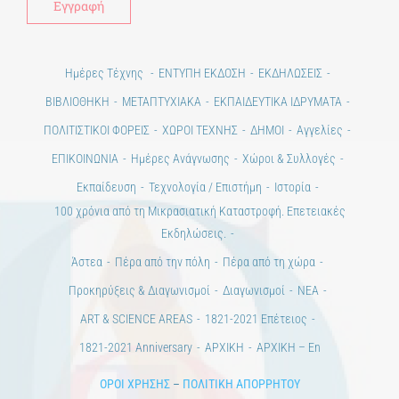
Ημέρες Τέχνης
ΕΝΤΥΠΗ ΕΚΔΟΣΗ
ΕΚΔΗΛΩΣΕΙΣ
ΒΙΒΛΙΟΘΗΚΗ
ΜΕΤΑΠΤΥΧΙΑΚΑ
ΕΚΠΑΙΔΕΥΤΙΚΑ ΙΔΡΥΜΑΤΑ
ΠΟΛΙΤΙΣΤΙΚΟΙ ΦΟΡΕΙΣ
ΧΩΡΟΙ ΤΕΧΝΗΣ
ΔΗΜΟΙ
Αγγελίες
ΕΠΙΚΟΙΝΩΝΙΑ
Ημέρες Ανάγνωσης
Χώροι & Συλλογές
Εκπαίδευση
Τεχνολογία / Επιστήμη
Ιστορία
100 χρόνια από τη Μικρασιατική Καταστροφή. Επετειακές
Εκδηλώσεις.
Άστεα
Πέρα από την πόλη
Πέρα από τη χώρα
Προκηρύξεις & Διαγωνισμοί
Διαγωνισμοί
ΝΕΑ
ART & SCIENCE AREAS
1821-2021 Επέτειος
1821-2021 Anniversary
ΑΡΧΙΚΗ
ΑΡΧΙΚΗ – En
ΟΡΟΙ ΧΡΗΣΗΣ
–
ΠΟΛΙΤΙΚΗ ΑΠΟΡΡΗΤΟΥ