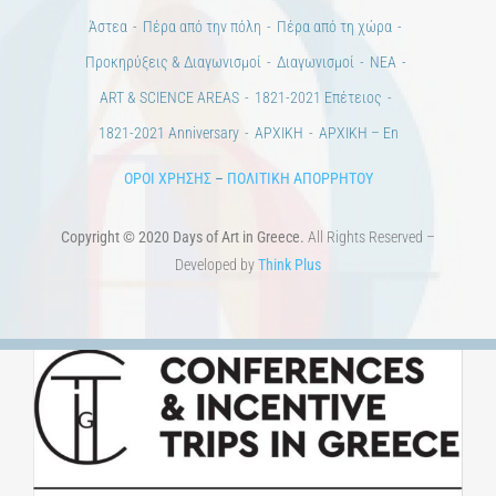
ΕΠΙΚΟΙΝΩΝΙΑ
Ημέρες Ανάγνωσης
Χώροι & Συλλογές
Εκπαίδευση
Τεχνολογία / Επιστήμη
Ιστορία
100 χρόνια από τη Μικρασιατική Καταστροφή. Επετειακές
Εκδηλώσεις.
Άστεα
Πέρα από την πόλη
Πέρα από τη χώρα
Προκηρύξεις & Διαγωνισμοί
Διαγωνισμοί
ΝΕΑ
ART & SCIENCE AREAS
1821-2021 Επέτειος
1821-2021 Anniversary
ΑΡΧΙΚΗ
ΑΡΧΙΚΗ – En
ΟΡΟΙ ΧΡΗΣΗΣ
–
ΠΟΛΙΤΙΚΗ ΑΠΟΡΡΗΤΟΥ
Copyright © 2020 Days of Art in Greece.
All Rights Reserved –
Developed by
Think Plus