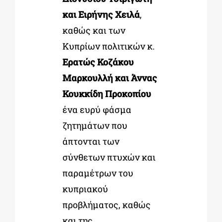
και Ειρήνης Χειλά
,
καθώς και των
Κυπρίων πολιτικών κ.
Ερατώς Κοζάκου
Μαρκουλλή και Άννας
Κουκκίδη Προκοπίου
ένα ευρύ φάσμα
ζητημάτων που
άπτονται των
σύνθετων πτυχών και
παραμέτρων του
κυπριακού
προβλήματος, καθώς
και της