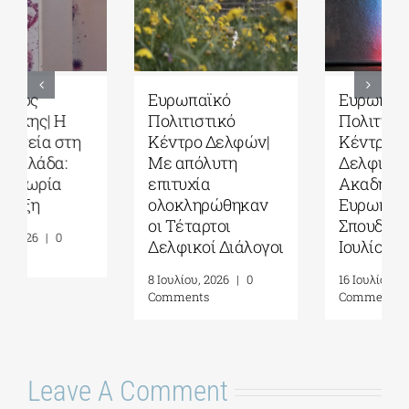
Ευρωπαϊκό
Τέταρτοι
Πολιτιστικό
Δελφικοί
Κέντρο Δελφών|
Διάλογοι|
Δελφική
Ερωτήματα και
Ακαδημία
στοχασμοί για το
Ευρωπαϊκών
μέλλον της
Σπουδών| 19-31
ανθρωπότητας
Ιουλίου 2026
και την
αυτογνωσία ως
16 Ιουλίου, 2026
|
0
προσωπική πράξη|
Comments
Γράφει η
Μαργαρίτα
Καταγά
16 Ιουλίου, 2026
|
0
Comments