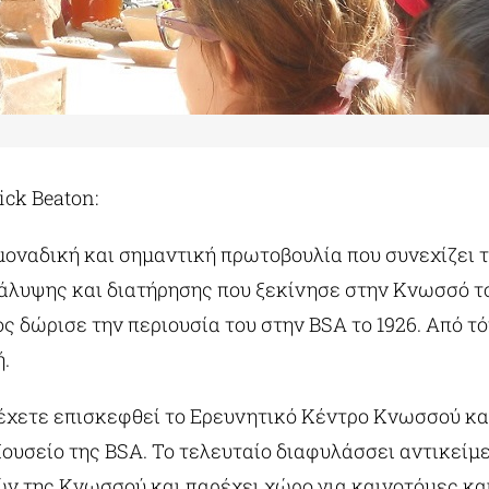
ick Beaton:
μοναδική και σημαντική πρωτοβουλία που συνεχίζει τ
λυψης και διατήρησης που ξεκίνησε στην Κνωσσό το 
ίος δώρισε την περιουσία του στην BSA το 1926. Από 
ή.
έχετε επισκεφθεί το Ερευνητικό Κέντρο Κνωσσού κα
υσείο της BSA. Το τελευταίο διαφυλάσσει αντικείμ
τών της Κνωσσού και παρέχει χώρο για καινοτόμες κ