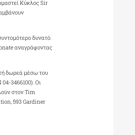
νομαστεί Κύκλος Sir
λαμβάνουν
συντομότερο δυνατό.
donate αναγράφοντας
ική δωρεά μέσω του
 04-3466100). Οι
λούν στον Tim
ion, 593 Gardiner