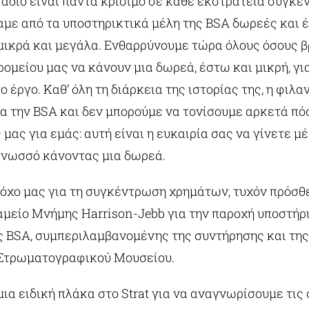
τάδιο είναι πάντα κρίσιμο σε κάθε εκστρατεία συγκ
με από τα υποστηρικτικά μέλη της BSA δωρεές και 
ικρά και μεγάλα. Ενθαρρύνουμε τώρα όλους όσους β
ομείου μας να κάνουν μια δωρεά, έστω και μικρή, γι
 έργο. Καθ’ όλη τη διάρκεια της ιστορίας της, η φιλ
α την BSA και δεν μπορούμε να τονίσουμε αρκετά πόσ
 μας για εμάς: αυτή είναι η ευκαιρία σας να γίνετε μ
Κνωσσό κάνοντας μια δωρεά.
τόχο μας για τη συγκέντρωση χρημάτων, τυχόν πρόσθ
αμείο Μνήμης Harrison-Jebb για την παροχή υποστήρι
ς BSA, συμπεριλαμβανομένης της συντήρησης και τη
 Στρωματογραφικού Μουσείου.
ια ειδική πλάκα στο Strat για να αναγνωρίσουμε τις 