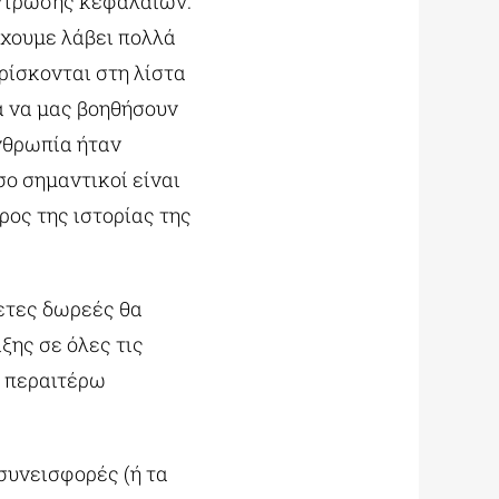
έντρωσης κεφαλαίων.
έχουμε λάβει πολλά
ρίσκονται στη λίστα
α να μας βοηθήσουν
ανθρωπία ήταν
ο σημαντικοί είναι
έρος της ιστορίας της
ετες δωρεές θα
ξης σε όλες τις
ς περαιτέρω
συνεισφορές (ή τα