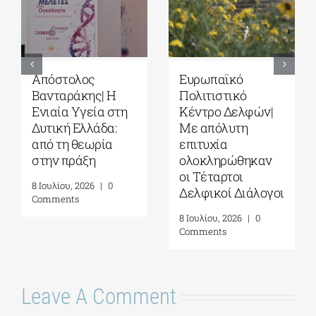
Ευρωπαϊκό
Τέταρτοι
Πολιτιστικό
Δελφικοί
Κέντρο Δελφών|
Διάλογοι|
Δελφική
Ερωτήματα και
Ακαδημία
στοχασμοί για το
Ευρωπαϊκών
μέλλον της
Σπουδών| 19-31
ανθρωπότητας
Ιουλίου 2026
και την
αυτογνωσία ως
16 Ιουλίου, 2026
|
0
προσωπική πράξη|
Comments
Γράφει η
Μαργαρίτα
Καταγά
16 Ιουλίου, 2026
|
0
Comments