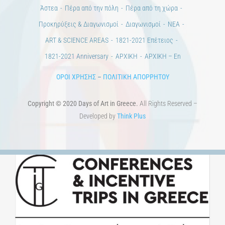
ΕΠΙΚΟΙΝΩΝΙΑ
Ημέρες Ανάγνωσης
Χώροι & Συλλογές
Εκπαίδευση
Τεχνολογία / Επιστήμη
Ιστορία
100 χρόνια από τη Μικρασιατική Καταστροφή. Επετειακές
Εκδηλώσεις.
Άστεα
Πέρα από την πόλη
Πέρα από τη χώρα
Προκηρύξεις & Διαγωνισμοί
Διαγωνισμοί
ΝΕΑ
ART & SCIENCE AREAS
1821-2021 Επέτειος
1821-2021 Anniversary
ΑΡΧΙΚΗ
ΑΡΧΙΚΗ – En
ΟΡΟΙ ΧΡΗΣΗΣ
–
ΠΟΛΙΤΙΚΗ ΑΠΟΡΡΗΤΟΥ
Copyright © 2020 Days of Art in Greece.
All Rights Reserved –
Developed by
Think Plus