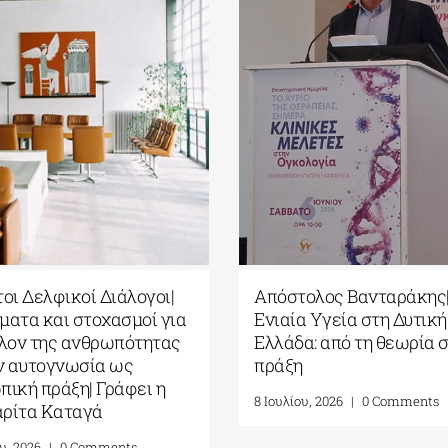
στικό
Ευρωπαϊκό Πολιτιστικό
Με απόλυτη
Κέντρο Δελφών| Δελφική
ώθηκαν οι
Ακαδημία Ευρωπαϊκών
 Διάλογοι
Σπουδών| 19-31 Ιουλίου 2026
ments
16 Ιουλίου, 2026
|
0 Comments