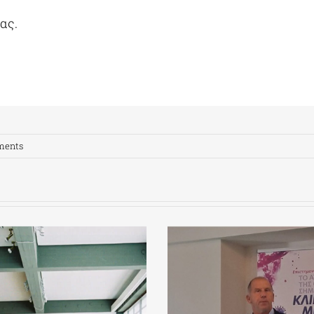
ας.
ments