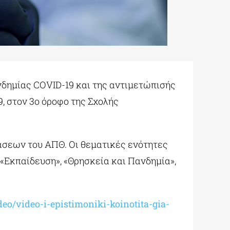
νδημίας COVID-19 και της αντιμετώπισής
9, στον 3ο όροφο της Σχολής
σεων του ΑΠΘ. Οι θεματικές ενότητες
 «Εκπαίδευση», «Θρησκεία και Πανδημία»,
eo/video-i-epistimoniki-koinotita-gia-