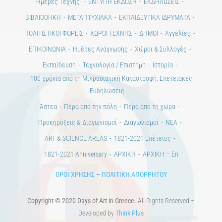
Ημέρες Τέχνης
ΕΝΤΥΠΗ ΕΚΔΟΣΗ
ΕΚΔΗΛΩΣΕΙΣ
ΒΙΒΛΙΟΘΗΚΗ
ΜΕΤΑΠΤΥΧΙΑΚΑ
ΕΚΠΑΙΔΕΥΤΙΚΑ ΙΔΡΥΜΑΤΑ
ΠΟΛΙΤΙΣΤΙΚΟΙ ΦΟΡΕΙΣ
ΧΩΡΟΙ ΤΕΧΝΗΣ
ΔΗΜΟΙ
Αγγελίες
ΕΠΙΚΟΙΝΩΝΙΑ
Ημέρες Ανάγνωσης
Χώροι & Συλλογές
Εκπαίδευση
Τεχνολογία / Επιστήμη
Ιστορία
100 χρόνια από τη Μικρασιατική Καταστροφή. Επετειακές
Εκδηλώσεις.
Άστεα
Πέρα από την πόλη
Πέρα από τη χώρα
Προκηρύξεις & Διαγωνισμοί
Διαγωνισμοί
ΝΕΑ
ART & SCIENCE AREAS
1821-2021 Επέτειος
1821-2021 Anniversary
ΑΡΧΙΚΗ
ΑΡΧΙΚΗ – En
ΟΡΟΙ ΧΡΗΣΗΣ
–
ΠΟΛΙΤΙΚΗ ΑΠΟΡΡΗΤΟΥ
Copyright © 2020 Days of Art in Greece.
All Rights Reserved –
Developed by
Think Plus