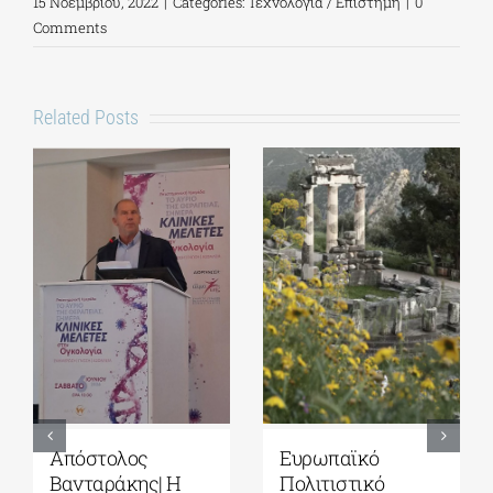
15 Νοεμβρίου, 2022
|
Categories:
Τεχνολογία / Επιστήμη
|
0
Comments
Related Posts
Απόστολος
Ευρωπαϊκό
Βανταράκης| Η
Πολιτιστικό