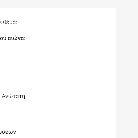
 θέμα:
ου αιώνα:
, Ανώτατη
λώσεων