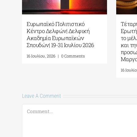
Ευρωπαϊκό Πολιτιστικό
Ευρωπαϊκό Πολ
Κέντρο Δελφών| Με απόλυτη
Κέντρο Δελφώ
επιτυχία ολοκληρώθηκαν οι
Ακαδημία Ευ
Τέταρτοι Δελφικοί Διάλογοι
Σπουδών| 19-31
8 Ιουλίου, 2026
|
0 Comments
16 Ιουλίου, 2026
|
Leave A Comment
Comment