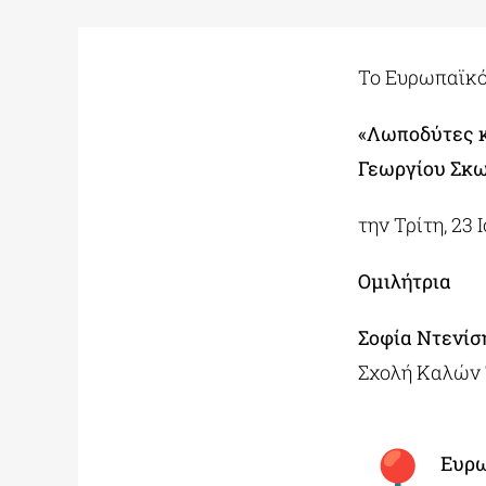
Το Ευρωπαϊκό
«Λωποδύτες κ
Γεωργίου Σκ
την Τρίτη, 23 
Ομιλήτρια
Σοφία Ντενίσ
Σχολή Καλών
Ευρω