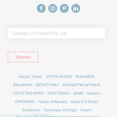
Alt
Ημέρες Τέχνης
ΕΝΤΥΠΗ ΕΚΔΟΣΗ
ΕΚΔΗΛΩΣΕΙΣ
ΒΙΒΛΙΟΘΗΚΗ
ΜΕΤΑΠΤΥΧΙΑΚΑ
ΕΚΠΑΙΔΕΥΤΙΚΑ ΙΔΡΥΜΑΤΑ
ΠΟΛΙΤΙΣΤΙΚΟΙ ΦΟΡΕΙΣ
ΧΩΡΟΙ ΤΕΧΝΗΣ
ΔΗΜΟΙ
Αγγελίες
ΕΠΙΚΟΙΝΩΝΙΑ
Ημέρες Ανάγνωσης
Χώροι & Συλλογές
Εκπαίδευση
Τεχνολογία / Επιστήμη
Ιστορία
100 χρόνια από τη Μικρασιατική Καταστροφή. Επετειακές