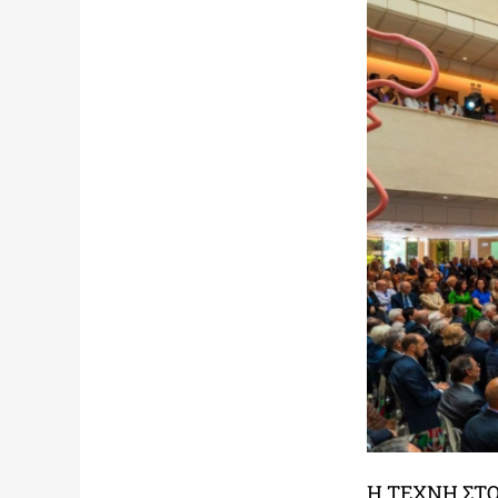
H TEXNH ΣΤ