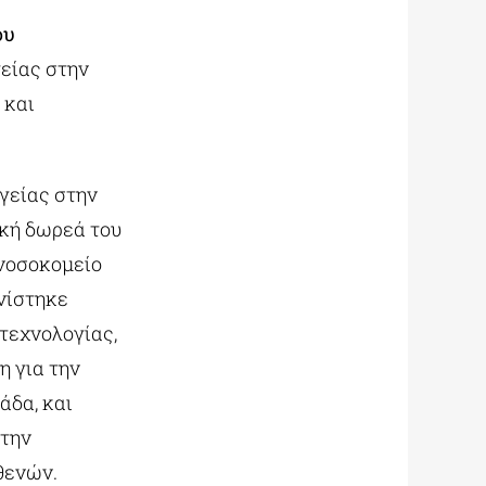
ου
γείας στην
 και
υγείας στην
ική δωρεά του
 νοσοκομείο
ινίστηκε
 τεχνολογίας,
η για την
άδα, και
 την
θενών.