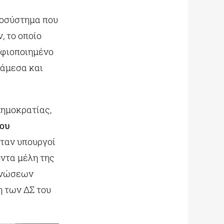
κοσύστημα που
, το οποίο
ηφιοποιημένο
 άμεσα και
Δημοκρατίας,
ου
ήταν υπουργοί
οντα μέλη της
 ενώσεων
η των ΔΣ του