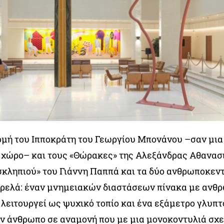
ομή του Ιπποκράτη του Γεωργίου Μπονάνου –σαν μια
 χώρο– και τους «Θώρακες» της Αλεξάνδρας Αθανασ
σκληπιού» του Γιάννη Παππά και τα δύο ανθρωποκεν
αρελά: έναν μνημειακών διαστάσεων πίνακα με ανθ
λειτουργεί ως ψυχικό τοπίο και ένα εξάμετρο γλυπτό
ον άνθρωπο σε αναμονή που με μια μονοκοντυλιά σχε