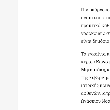
Προϋπάρχουσε
αναπτύσσεται 
πρακτικά καθ
νοσοκομείο στ
είναι δημόσι
Τα εγκαίνια 
κυρίου
Κωνστ
Μητσοτάκη
, 
της κυβέρνηση
ιατρικής κοι
ασθενών, ιατρ
Ωνάσειου Νοσ