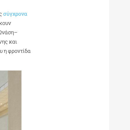
ώς
σύγχρονα
ήκουν
 Ωνάση–
νης και
υ η φροντίδα