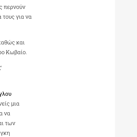
ίς περνούν
 τους για να
 καθώς και
ρο Κωβαίο.
’
γλου
νείς μια
α να
αι των
άγκη