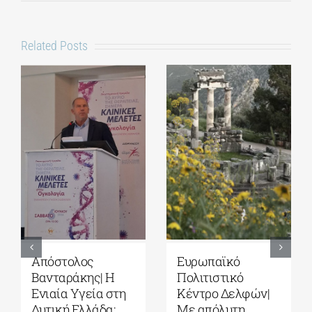
Related Posts
Ευρωπαϊκό
Τέταρτοι
ό
Πολιτιστικό
Δελφικοί
λφών|
Κέντρο Δελφών|
Διάλογοι|
η
Δελφική
Ερωτήματα και