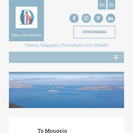
Skip
En
Gr
to
content
ΕΠΙΚΟΙΝΩΝΙΑ
Τέχνες, Γράμματα, Πολιτισμός στην Ελλάδα
Toggle
Navigation
ΝΕΑ
ΕΝΤΥΠΗ ΕΚΔΟΣΗ
ΒΙΒΛΙΟΘΗΚΗ
Το Μουσείο
ΜΕΤΑΠΤΥΧΙΑΚΑ