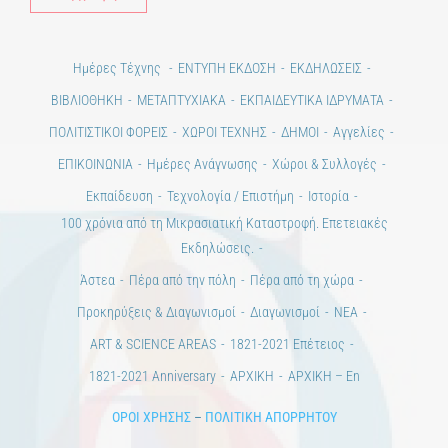
Ημέρες Τέχνης
ΕΝΤΥΠΗ ΕΚΔΟΣΗ
ΕΚΔΗΛΩΣΕΙΣ
ΒΙΒΛΙΟΘΗΚΗ
ΜΕΤΑΠΤΥΧΙΑΚΑ
ΕΚΠΑΙΔΕΥΤΙΚΑ ΙΔΡΥΜΑΤΑ
ΠΟΛΙΤΙΣΤΙΚΟΙ ΦΟΡΕΙΣ
ΧΩΡΟΙ ΤΕΧΝΗΣ
ΔΗΜΟΙ
Αγγελίες
ΕΠΙΚΟΙΝΩΝΙΑ
Ημέρες Ανάγνωσης
Χώροι & Συλλογές
Εκπαίδευση
Τεχνολογία / Επιστήμη
Ιστορία
100 χρόνια από τη Μικρασιατική Καταστροφή. Επετειακές
Εκδηλώσεις.
Άστεα
Πέρα από την πόλη
Πέρα από τη χώρα
Προκηρύξεις & Διαγωνισμοί
Διαγωνισμοί
ΝΕΑ
ART & SCIENCE AREAS
1821-2021 Επέτειος