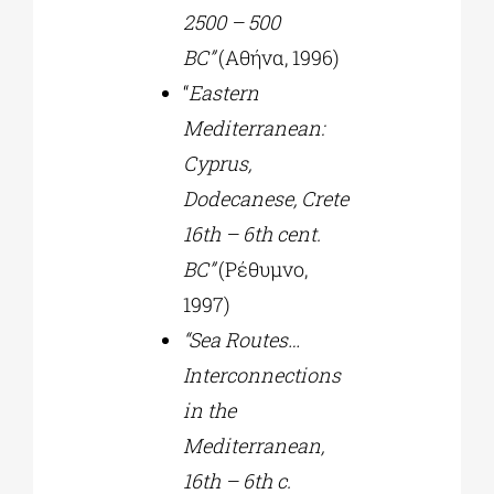
2500 – 500
BC”
(Αθήνα, 1996)
“
Eastern
Mediterranean:
Cyprus,
Dodecanese, Crete
16th – 6th cent.
BC”
(Ρέθυμνο,
1997)
“Sea Routes…
Interconnections
in the
Mediterranean,
16th – 6th c.