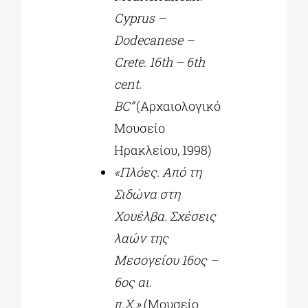
Cyprus –
Dodecanese –
Crete. 16th – 6th
cent.
BC”
(Αρχαιολογικό
Μουσείο
Ηρακλείου, 1998)
«Πλόες. Από τη
Σιδώνα στη
Χουέλβα. Σχέσεις
λαών της
Μεσογείου 16ος –
6ος αι.
π.Χ.»
(Μουσείο