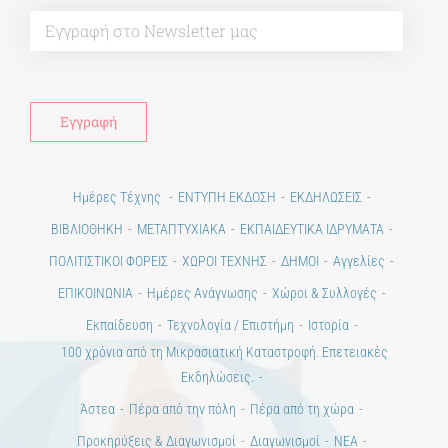
Alt
Ημέρες Τέχνης
ΕΝΤΥΠΗ ΕΚΔΟΣΗ
ΕΚΔΗΛΩΣΕΙΣ
ΒΙΒΛΙΟΘΗΚΗ
ΜΕΤΑΠΤΥΧΙΑΚΑ
ΕΚΠΑΙΔΕΥΤΙΚΑ ΙΔΡΥΜΑΤΑ
ΠΟΛΙΤΙΣΤΙΚΟΙ ΦΟΡΕΙΣ
ΧΩΡΟΙ ΤΕΧΝΗΣ
ΔΗΜΟΙ
Αγγελίες
ΕΠΙΚΟΙΝΩΝΙΑ
Ημέρες Ανάγνωσης
Χώροι & Συλλογές
Εκπαίδευση
Τεχνολογία / Επιστήμη
Ιστορία
100 χρόνια από τη Μικρασιατική Καταστροφή. Επετειακές
Εκδηλώσεις.
Άστεα
Πέρα από την πόλη
Πέρα από τη χώρα
Προκηρύξεις & Διαγωνισμοί
Διαγωνισμοί
ΝΕΑ