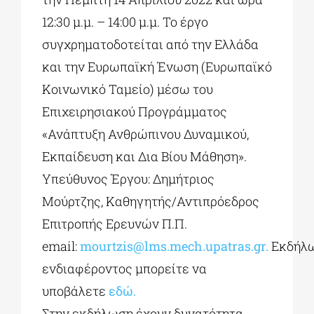
12:30 μ.μ. – 14:00 μ.μ. Το έργο
συγχρηματοδοτείται από την Ελλάδα
και την Ευρωπαϊκή Ένωση (Ευρωπαϊκό
Κοινωνικό Ταμείο) μέσω του
Επιχειρησιακού Προγράμματος
«Ανάπτυξη Ανθρώπινου Δυναμικού,
Εκπαίδευση και Δια Βίου Μάθηση».
Υπεύθυνος Έργου: Δημήτριος
Μούρτζης, Καθηγητής/Αντιπρόεδρος
Επιτροπής Ερευνών Π.Π.
email:
mourtzis@lms.mech.upatras.gr
.
Εκδήλ
ενδιαφέροντος μπορείτε να
υποβάλετε
εδώ.
Στην εκδήλωση έχουν δυνατότητα