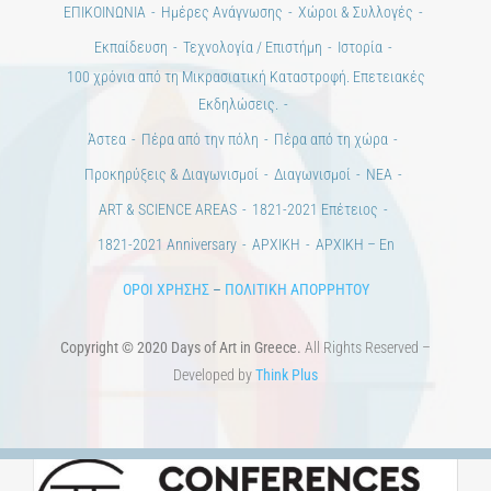
ΒΙΒΛΙΟΘΗΚΗ
ΜΕΤΑΠΤΥΧΙΑΚΑ
ΕΚΠΑΙΔΕΥΤΙΚΑ ΙΔΡΥΜΑΤΑ
ΠΟΛΙΤΙΣΤΙΚΟΙ ΦΟΡΕΙΣ
ΧΩΡΟΙ ΤΕΧΝΗΣ
ΔΗΜΟΙ
Αγγελίες
ΕΠΙΚΟΙΝΩΝΙΑ
Ημέρες Ανάγνωσης
Χώροι & Συλλογές
Εκπαίδευση
Τεχνολογία / Επιστήμη
Ιστορία
100 χρόνια από τη Μικρασιατική Καταστροφή. Επετειακές
Εκδηλώσεις.
Άστεα
Πέρα από την πόλη
Πέρα από τη χώρα
Προκηρύξεις & Διαγωνισμοί
Διαγωνισμοί
ΝΕΑ
ART & SCIENCE AREAS
1821-2021 Επέτειος
1821-2021 Anniversary
ΑΡΧΙΚΗ
ΑΡΧΙΚΗ – En
ΟΡΟΙ ΧΡΗΣΗΣ
–
ΠΟΛΙΤΙΚΗ ΑΠΟΡΡΗΤΟΥ
Copyright © 2020 Days of Art in Greece.
All Rights Reserved –
Developed by
Think Plus