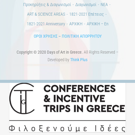
Εκπαίδευση
Τεχνολογία / Επιστήμη
Ιστορία
100 χρόνια από τη Μικρασιατική Καταστροφή. Επετειακές
Εκδηλώσεις.
Άστεα
Πέρα από την πόλη
Πέρα από τη χώρα
Προκηρύξεις & Διαγωνισμοί
Διαγωνισμοί
ΝΕΑ
ART & SCIENCE AREAS
1821-2021 Επέτειος
1821-2021 Anniversary
ΑΡΧΙΚΗ
ΑΡΧΙΚΗ – En
ΟΡΟΙ ΧΡΗΣΗΣ
–
ΠΟΛΙΤΙΚΗ ΑΠΟΡΡΗΤΟΥ
Copyright © 2020 Days of Art in Greece.
All Rights Reserved –
Developed by
Think Plus