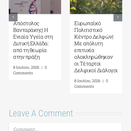
Ευρωπαϊκό
Τέταρτοι
Πολιτιστικό
Δελφικοί
ν|
Κέντρο Δελφών|
Διάλογοι|
Δελφική
Ερωτήματα και
Ακαδημία
στοχασμοί για το
αν
Ευρωπαϊκών
μέλλον της
Σπουδών| 19-31
ανθρωπότητας
ογοι
Ιουλίου 2026
και την
αυτογνωσία ως
16 Ιουλίου, 2026
|
0
προσωπική πράξη|
Comments
Γράφει η
Μαργαρίτα
Καταγά
16 Ιουλίου, 2026
|
0
Comments