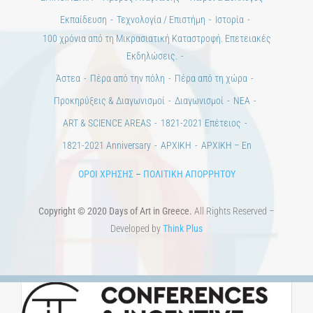
ΒΙΒΛΙΟΘΗΚΗ
ΜΕΤΑΠΤΥΧΙΑΚΑ
ΕΚΠΑΙΔΕΥΤΙΚΑ ΙΔΡΥΜΑΤΑ
ΠΟΛΙΤΙΣΤΙΚΟΙ ΦΟΡΕΙΣ
ΧΩΡΟΙ ΤΕΧΝΗΣ
ΔΗΜΟΙ
Αγγελίες
ΕΠΙΚΟΙΝΩΝΙΑ
Ημέρες Ανάγνωσης
Χώροι & Συλλογές
Εκπαίδευση
Τεχνολογία / Επιστήμη
Ιστορία
100 χρόνια από τη Μικρασιατική Καταστροφή. Επετειακές
Εκδηλώσεις.
Άστεα
Πέρα από την πόλη
Πέρα από τη χώρα
Προκηρύξεις & Διαγωνισμοί
Διαγωνισμοί
ΝΕΑ
ART & SCIENCE AREAS
1821-2021 Επέτειος
1821-2021 Anniversary
ΑΡΧΙΚΗ
ΑΡΧΙΚΗ – En
ΟΡΟΙ ΧΡΗΣΗΣ
–
ΠΟΛΙΤΙΚΗ ΑΠΟΡΡΗΤΟΥ
Copyright © 2020 Days of Art in Greece.
All Rights Reserved –
Developed by
Think Plus