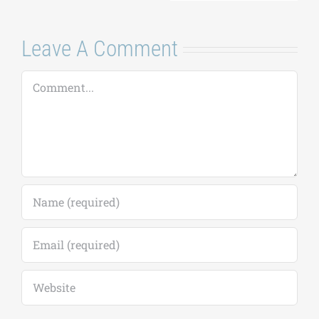
Μαργ
Κατ
16 Ιου
Comm
Leave A Comment
Comment