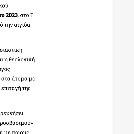
ικού
ου 2023
, στο Γ΄
ό την αιγίδα
ησιαστική
ι η θεολογική
όγος
 στα άτομα με
 επιταγή της
ερευνήσει
«προσβάσιμου»
ι με ποιους