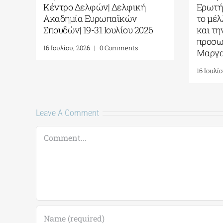
τη
Κέντρο Δελφών| Δελφική
Ερωτή
ι
Ακαδημία Ευρωπαϊκών
το μέ
ι
Σπουδών| 19-31 Ιουλίου 2026
και τ
προσω
16 Ιουλίου, 2026
|
0 Comments
Μαργα
16 Ιουλί
Leave A Comment
Comment