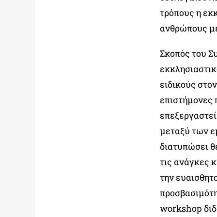
τρόπους η εκκ
ανθρώπους με
Σκοπός του Συ
εκκλησιαστικ
ειδικούς στο
επιστήμονες π
επεξεργαστεί
μεταξύ των ε
διατυπώσει θ
τις ανάγκες κ
την ευαισθητ
προσβασιμότη
workshop διδ