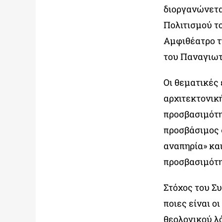
διοργανώνετα
Πολιτισμού τ
Αμφιθέατρο τη
του Παναγιωτ
Οι θεματικές 
αρχιτεκτονική
προσβασιμότη
προσβάσιμος 
αναπηρία» και
προσβασιμότη
Στόχος του Σ
ποιες είναι ο
θεολογικού λ