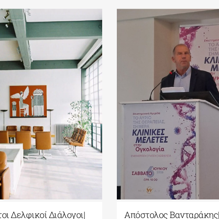
τοι Δελφικοί Διάλογοι|
Απόστολος Βανταράκης