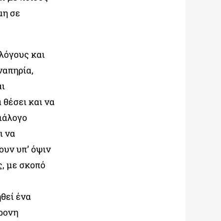
μη σε
ολόγους και
ναπηρία,
αι
 θέσει και να
ιάλογο
ι να
ουν υπ’ όψιν
ς, με σκοπό
θεί ένα
χρονη