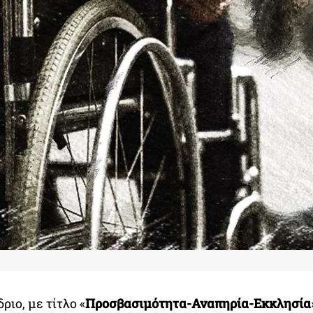
ριο, με τίτλο «
Προσβασιμότητα-Αναπηρία-Εκκλησία