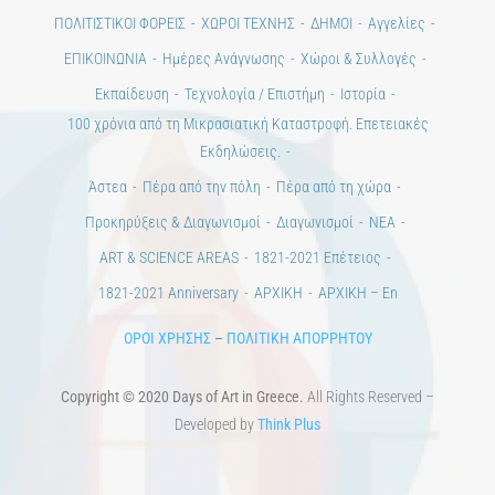
Ημέρες Τέχνης
ΕΝΤΥΠΗ ΕΚΔΟΣΗ
ΕΚΔΗΛΩΣΕΙΣ
ΒΙΒΛΙΟΘΗΚΗ
ΜΕΤΑΠΤΥΧΙΑΚΑ
ΕΚΠΑΙΔΕΥΤΙΚΑ ΙΔΡΥΜΑΤΑ
ΠΟΛΙΤΙΣΤΙΚΟΙ ΦΟΡΕΙΣ
ΧΩΡΟΙ ΤΕΧΝΗΣ
ΔΗΜΟΙ
Αγγελίες
ΕΠΙΚΟΙΝΩΝΙΑ
Ημέρες Ανάγνωσης
Χώροι & Συλλογές
Εκπαίδευση
Τεχνολογία / Επιστήμη
Ιστορία
100 χρόνια από τη Μικρασιατική Καταστροφή. Επετειακές
Εκδηλώσεις.
Άστεα
Πέρα από την πόλη
Πέρα από τη χώρα
Προκηρύξεις & Διαγωνισμοί
Διαγωνισμοί
ΝΕΑ
ART & SCIENCE AREAS
1821-2021 Επέτειος
1821-2021 Anniversary
ΑΡΧΙΚΗ
ΑΡΧΙΚΗ – En
ΟΡΟΙ ΧΡΗΣΗΣ
–
ΠΟΛΙΤΙΚΗ ΑΠΟΡΡΗΤΟΥ