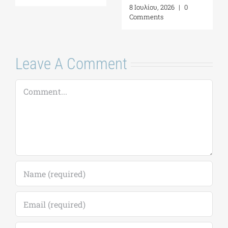
αυτογνωσία ως
16 Ιουλίου, 2026
|
0
προσωπική πράξη|
Comments
Γράφει η
Μαργαρίτα
Καταγά
16 Ιουλίου, 2026
|
0
Comments
Leave A Comment
Comment