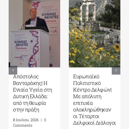
Ευρωπαϊκό
Τέταρτοι
Πολιτιστικό
Δελφικοί
Κέντρο Δελφών|
Διάλογοι|
Δελφική
Ερωτήματα και
Ακαδημία
στοχασμοί για το
Ευρωπαϊκών
μέλλον της
Σπουδών| 19-31
ανθρωπότητας
Ιουλίου 2026
και την