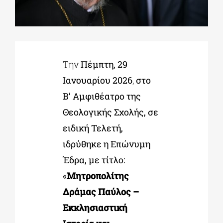
ΔΙΔΑΚΤΟΡΙΚΑ
Την
Πέμπτη, 29
ΕΚΠΑΙΔΕΥΤΙΚΑ ΙΔΡΥΜΑΤΑ
Ιανουαρίου 2026
,
στο
Β’ Αμφιθέατρο της
ΠΟΛΙΤΙΣΤΙΚΟΙ ΦΟΡΕΙΣ
Θεολογικής Σχολής, σε
ειδική Τελετή,
ΧΩΡΟΙ ΤΕΧΝΗΣ
ιδρύθηκε η Επώνυμη
Έδρα, με τίτλο:
ΔΗΜΟΙ
«
Μητροπολίτης
Δράμας Παύλος –
ΕΚΔΗΛΩΣΕΙΣ
Εκκλησιαστική