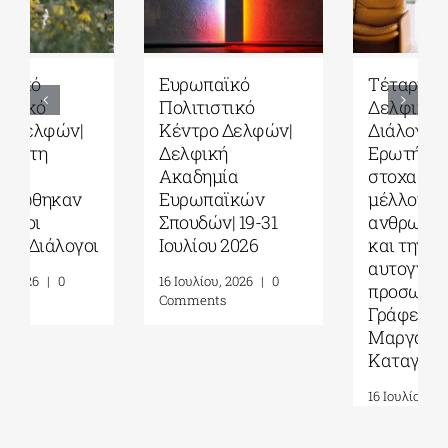
Ευρωπαϊκό
Τέταρτοι
Πολιτιστικό
Δελφικοί
Κέντρο Δελφών|
Διάλογοι|
Δελφική
Ερωτήματα και
Ακαδημία
στοχασμοί για το
Ευρωπαϊκών
μέλλον της
Σπουδών| 19-31
ανθρωπότητας
Ιουλίου 2026
και την
αυτογνωσία ως
16 Ιουλίου, 2026
|
0
προσωπική πράξη|
Comments
Γράφει η
Μαργαρίτα
Καταγά
16 Ιουλίου, 2026
|
0
Comments