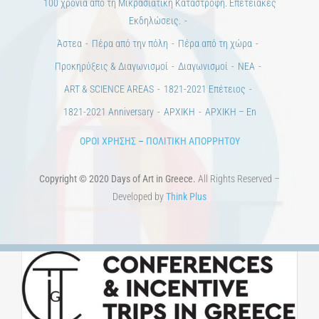
Εκπαίδευση
Τεχνολογία / Επιστήμη
Ιστορία
100 χρόνια από τη Μικρασιατική Καταστροφή. Επετειακές
Εκδηλώσεις.
Άστεα
Πέρα από την πόλη
Πέρα από τη χώρα
Προκηρύξεις & Διαγωνισμοί
Διαγωνισμοί
ΝΕΑ
ART & SCIENCE AREAS
1821-2021 Επέτειος
1821-2021 Anniversary
ΑΡΧΙΚΗ
ΑΡΧΙΚΗ – En
ΟΡΟΙ ΧΡΗΣΗΣ
–
ΠΟΛΙΤΙΚΗ ΑΠΟΡΡΗΤΟΥ
Copyright © 2020 Days of Art in Greece.
All Rights Reserved –
Developed by
Think Plus