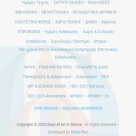
Ημέρες Τέχνης
ΕΝΤΥΠΗ ΕΚΔΟΣΗ
ΕΚΔΗΛΩΣΕΙΣ
ΒΙΒΛΙΟΘΗΚΗ
ΜΕΤΑΠΤΥΧΙΑΚΑ
ΕΚΠΑΙΔΕΥΤΙΚΑ ΙΔΡΥΜΑΤΑ
ΠΟΛΙΤΙΣΤΙΚΟΙ ΦΟΡΕΙΣ
ΧΩΡΟΙ ΤΕΧΝΗΣ
ΔΗΜΟΙ
Αγγελίες
ΕΠΙΚΟΙΝΩΝΙΑ
Ημέρες Ανάγνωσης
Χώροι & Συλλογές
Εκπαίδευση
Τεχνολογία / Επιστήμη
Ιστορία
100 χρόνια από τη Μικρασιατική Καταστροφή. Επετειακές
Εκδηλώσεις.
Άστεα
Πέρα από την πόλη
Πέρα από τη χώρα
Προκηρύξεις & Διαγωνισμοί
Διαγωνισμοί
ΝΕΑ
ART & SCIENCE AREAS
1821-2021 Επέτειος
1821-2021 Anniversary
ΑΡΧΙΚΗ
ΑΡΧΙΚΗ – En