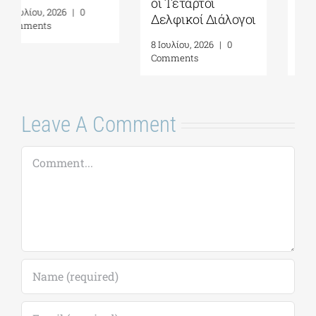
Σπουδών| 19-31
ανθρωπότητας
Ιουλίου 2026
και την
αυτογνωσία ως
16 Ιουλίου, 2026
|
0
προσωπική πράξη|
Comments
Γράφει η
Μαργαρίτα
Καταγά
16 Ιουλίου, 2026
|
0
Comments
Leave A Comment
Comment