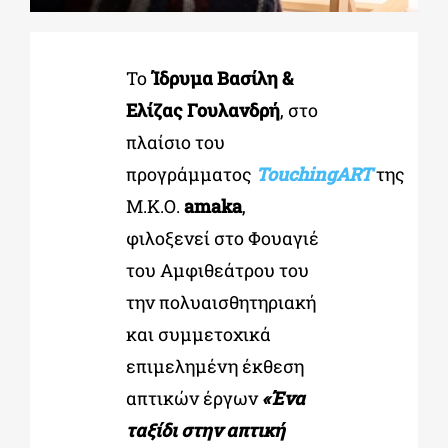
ΔΙΔΑΚΤΟΡΙΚΑ
Το
Ίδρυμα Βασίλη &
Ελίζας Γουλανδρή
, στο
ΕΚΠΑΙΔΕΥΤΙΚΑ ΙΔΡΥΜΑΤΑ
πλαίσιο του
προγράμματος
TouchingART
της
ΠΟΛΙΤΙΣΤΙΚΟΙ ΦΟΡΕΙΣ
Μ.Κ.Ο.
amaka
,
φιλοξενεί στο Φουαγιέ
ΧΩΡΟΙ ΤΕΧΝΗΣ
του Αμφιθεάτρου του
την πολυαισθητηριακή
ΔΗΜΟΙ
και συμμετοχικά
επιμελημένη έκθεση
ΕΚΔΗΛΩΣΕΙΣ
απτικών έργων
«Ένα
ταξίδι στην απτική