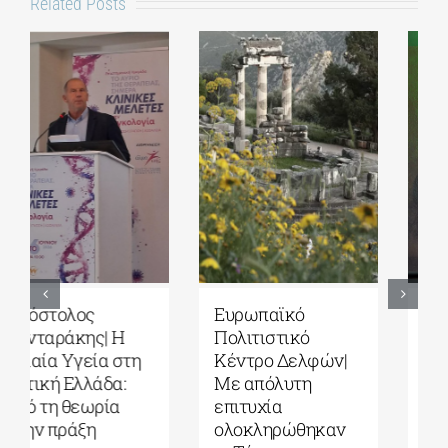
Related Posts
Ευρωπαϊκό
Τέταρτοι
Πολιτιστικό
Δελφικοί
Κέντρο Δελφών|
Διάλογοι|
Δελφική
Ερωτήματα και
Ακαδημία
στοχασμοί για το
Ευρωπαϊκών
μέλλον της