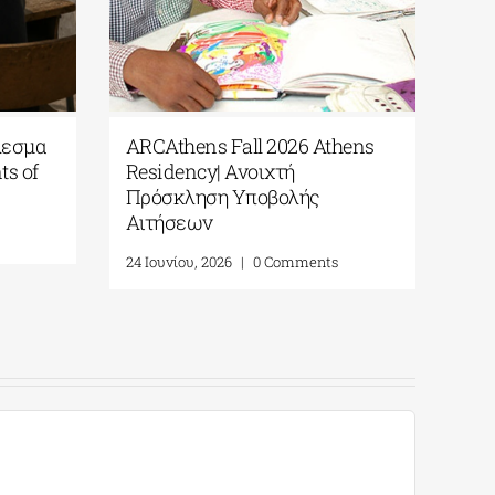
ARCAthens Fall 2026 Athens
Παράταση 
Residency| Ανοιχτή
για το 5ο 
Πρόσκληση Υποβολής
Ερευνητικ
Αιτήσεων
(Residency)
Α. Μαμιδά
24 Ιουνίου, 2026
|
0 Comments
5 Αυγούστου, 