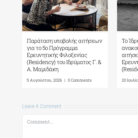
Παράταση υποβολής αιτήσεων
Το Ίδρυμα Γ. 
για το 5ο Πρόγραμμα
ανακοινώνει 
Ερευνητικής Φιλοξενίας
αιτήσεων για 
(Residency) του Ιδρύματος Γ. &
Ερευνητικής 
Α. Μαμιδάκη
(Residency)
5 Αυγούστου, 2026
|
0 Comments
20 Ιουλίου, 2026
|
Leave A Comment
Comment