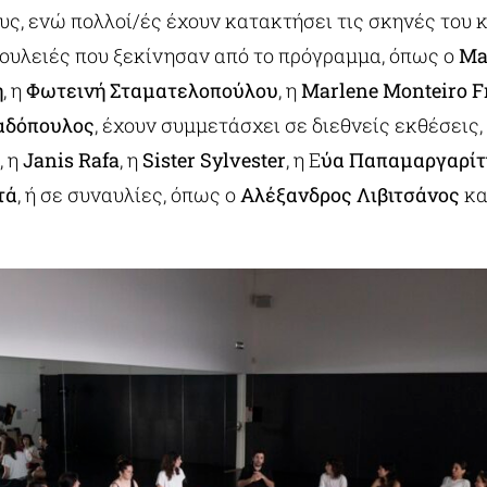
υς, ενώ πολλοί/ές έχουν κατακτήσει τις σκηνές του 
δουλειές που ξεκίνησαν από το πρόγραμμα, όπως ο
Ma
η
, η
Φωτεινή Σταματελοπούλου
, η
Marlene Monteiro
F
αδόπουλος
, έχουν συμμετάσχει σε διεθνείς εκθέσεις
, η
Janis Rafa
, η
Sister Sylvester
, η Ε
ύα Παπαμαργαρίτ
τά
, ή σε συναυλίες, όπως ο
Αλέξανδρος Λιβιτσάνος
κα