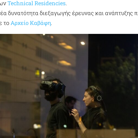
νων
Technical Residencies
.
 νέα δυνατότητα διεξαγωγής έρευνας και ανάπτυξης 
ε το
Αρχείο Καβάφη
.