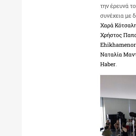
την έρευνά το
συνέχεια με 
Χαρά Κότσαλ
Χρήστος Παπ
Ehikhamenor
Ναταλία Μαν
Haber
.