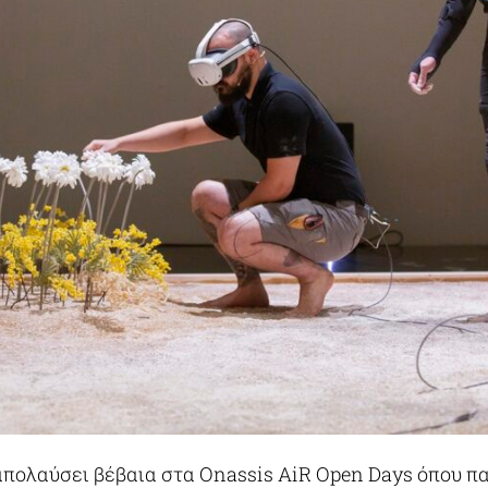
απολαύσει βέβαια στα Onassis AiR Open Days όπου π