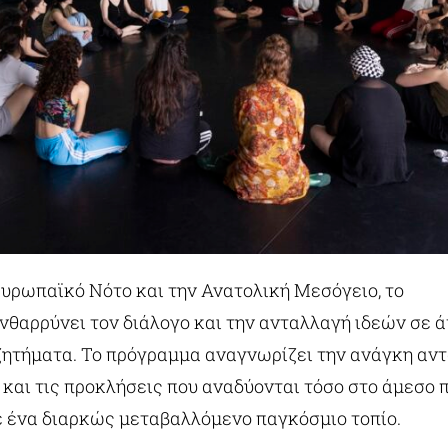
ευρωπαϊκό Νότο και την Ανατολική Μεσόγειο, το
νθαρρύνει τον διάλογο και την ανταλλαγή ιδεών σε 
ζητήματα. Το πρόγραμμα αναγνωρίζει την ανάγκη αν
 και τις προκλήσεις που αναδύονται τόσο στο άμεσο 
σε ένα διαρκώς μεταβαλλόμενο παγκόσμιο τοπίο.