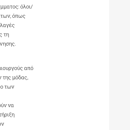
μματος: όλοι/
ήτων, όπως
λλαγές
ς τη
νησης.
ημιουργούς από
 της μόδας,
ίο των
ούν να
τήριξη
ων