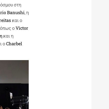
κόσμου στη
rio Banushi
, η
reitas
και ο
, όπως ο
Victor
η
και η
ι ο
Charbel