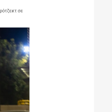
πρότζεκτ σε