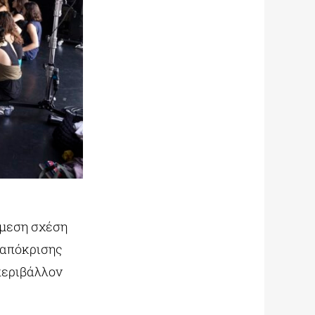
άμεση σχέση
ταπόκρισης
περιβάλλον