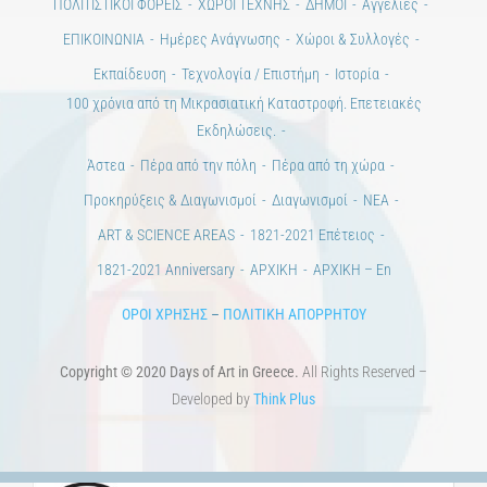
ΠΟΛΙΤΙΣΤΙΚΟΙ ΦΟΡΕΙΣ
ΧΩΡΟΙ ΤΕΧΝΗΣ
ΔΗΜΟΙ
Αγγελίες
ΕΠΙΚΟΙΝΩΝΙΑ
Ημέρες Ανάγνωσης
Χώροι & Συλλογές
Εκπαίδευση
Τεχνολογία / Επιστήμη
Ιστορία
100 χρόνια από τη Μικρασιατική Καταστροφή. Επετειακές
Εκδηλώσεις.
Άστεα
Πέρα από την πόλη
Πέρα από τη χώρα
Προκηρύξεις & Διαγωνισμοί
Διαγωνισμοί
ΝΕΑ
ART & SCIENCE AREAS
1821-2021 Επέτειος
1821-2021 Anniversary
ΑΡΧΙΚΗ
ΑΡΧΙΚΗ – En
ΟΡΟΙ ΧΡΗΣΗΣ
–
ΠΟΛΙΤΙΚΗ ΑΠΟΡΡΗΤΟΥ
Copyright © 2020 Days of Art in Greece.
All Rights Reserved –
Developed by
Think Plus