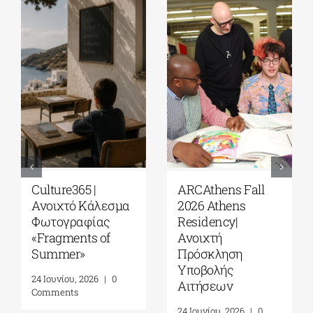
Culture365 |
ARCAthens Fall
Ανοιχτό Κάλεσμα
2026 Athens
Φωτογραφίας
Residency|
«Fragments of
Ανοιχτή
Summer»
Πρόσκληση
Υποβολής
24 Ιουνίου, 2026
|
0
Αιτήσεων
Comments
24 Ιουνίου, 2026
|
0