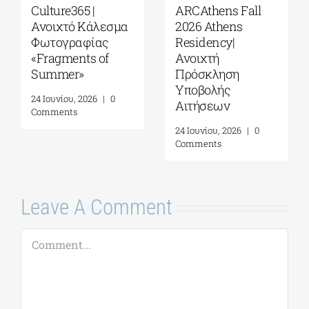
Παράταση
Το Ίδρυμα Γ. & Α.
υποβολής
Μαμιδάκη
αιτήσεων για το 5ο
ανακοινώνει την
Πρόγραμμα
έναρξη αιτήσεων
Ερευνητικής
για το 5ο
Φιλοξενίας
Πρόγραμμα
(Residency) του
Ερευνητικής
Ιδρύματος Γ. & Α.
Φιλοξενίας
Μαμιδάκη
(Residency)
5 Αυγούστου, 2026
|
0
20 Ιουλίου, 2026
|
0
Comments
Comments
Leave A Comment
Comment