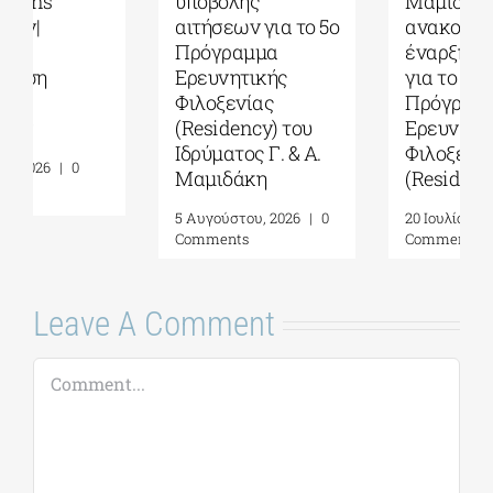
υποβολής
Μαμιδάκη
αιτήσεων για το 5ο
ανακοινώνει την
Πρόγραμμα
έναρξη αιτήσεων
Ερευνητικής
για το 5ο
Φιλοξενίας
Πρόγραμμα
(Residency) του
Ερευνητικής
Ιδρύματος Γ. & Α.
Φιλοξενίας
Μαμιδάκη
(Residency)
5 Αυγούστου, 2026
|
0
20 Ιουλίου, 2026
|
0
Comments
Comments
Leave A Comment
Comment