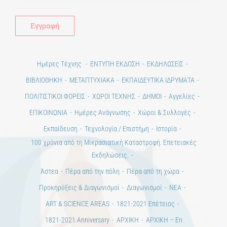
Ημέρες Τέχνης
ΕΝΤΥΠΗ ΕΚΔΟΣΗ
ΕΚΔΗΛΩΣΕΙΣ
ΒΙΒΛΙΟΘΗΚΗ
ΜΕΤΑΠΤΥΧΙΑΚΑ
ΕΚΠΑΙΔΕΥΤΙΚΑ ΙΔΡΥΜΑΤΑ
ΠΟΛΙΤΙΣΤΙΚΟΙ ΦΟΡΕΙΣ
ΧΩΡΟΙ ΤΕΧΝΗΣ
ΔΗΜΟΙ
Αγγελίες
ΕΠΙΚΟΙΝΩΝΙΑ
Ημέρες Ανάγνωσης
Χώροι & Συλλογές
Εκπαίδευση
Τεχνολογία / Επιστήμη
Ιστορία
100 χρόνια από τη Μικρασιατική Καταστροφή. Επετειακές
Εκδηλώσεις.
Άστεα
Πέρα από την πόλη
Πέρα από τη χώρα
Προκηρύξεις & Διαγωνισμοί
Διαγωνισμοί
ΝΕΑ
ART & SCIENCE AREAS
1821-2021 Επέτειος