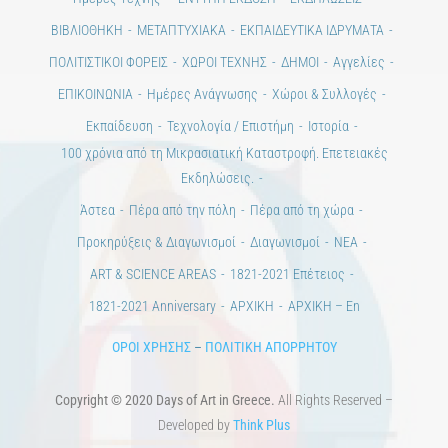
ΒΙΒΛΙΟΘΗΚΗ
ΜΕΤΑΠΤΥΧΙΑΚΑ
ΕΚΠΑΙΔΕΥΤΙΚΑ ΙΔΡΥΜΑΤΑ
ΠΟΛΙΤΙΣΤΙΚΟΙ ΦΟΡΕΙΣ
ΧΩΡΟΙ ΤΕΧΝΗΣ
ΔΗΜΟΙ
Αγγελίες
ΕΠΙΚΟΙΝΩΝΙΑ
Ημέρες Ανάγνωσης
Χώροι & Συλλογές
Εκπαίδευση
Τεχνολογία / Επιστήμη
Ιστορία
100 χρόνια από τη Μικρασιατική Καταστροφή. Επετειακές
Εκδηλώσεις.
Άστεα
Πέρα από την πόλη
Πέρα από τη χώρα
Προκηρύξεις & Διαγωνισμοί
Διαγωνισμοί
ΝΕΑ
ART & SCIENCE AREAS
1821-2021 Επέτειος
1821-2021 Anniversary
ΑΡΧΙΚΗ
ΑΡΧΙΚΗ – En
ΟΡΟΙ ΧΡΗΣΗΣ
–
ΠΟΛΙΤΙΚΗ ΑΠΟΡΡΗΤΟΥ
Copyright © 2020 Days of Art in Greece.
All Rights Reserved –
Developed by
Think Plus