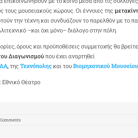
α επικοινωνήσουν με το κοινό μέσα από τις συλλογέ
υς τους μουσειακούς χώρους. Οι έννοιες της
μετακίνη
τούν την τέχνη και συνδυάζουν το παρελθόν με το π
λλιτεχνικό –και όχι μόνο– διάλογο στην πόλη.
ρίες, όρους και προϋποθέσεις συμμετοχής θα βρείτ
του Διαγωνισμού
που έχει αναρτηθεί
ΔΑ
,
της
Τεχνόπολης
και του
Βιομηχανικού Μουσείου
 Εθνικό Θέατρο
 Comments