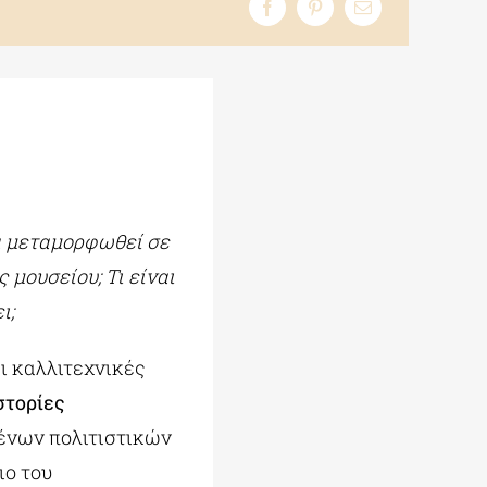
να μεταμορφωθεί σε
 μουσείου; Τι είναι
ι;
ι καλλιτεχνικές
στορίες
ένων πολιτιστικών
ιο του