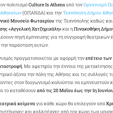
τον πολιτισμό
Culture Is Athens
από τον
Οργανισμό Πο
 Αθηναίων
(ΟΠΑΝΔΑ) και την
Τεχνόπολη Δήμου Αθη
νικό Μουσείο Φωταερίου
της Τεχνόπολης καθώς και
σης «Αγγελική Χατζημιχάλη»
και η
Πινακοθήκη Δήμο
σουν πηγή έμπνευσης για τη συγγραφή θεατρικών έ
α την παράσταση αυτών.
νισμός πραγματοποιείται με αφορμή την
επέτειο των
αταστροφή
. Με αφετηρία την έννοια της μετακίνησης
τρικό άξονα την πόλη της Αθήνας και τις συλλογές 
χοντες στον διαγωνισμό καλούνται να εμπνευστούν κ
να το καταθέσουν
από τις 20 Μαΐου έως την 1η Ιουνίο
θεατρικά κείμενα
για κάθε χώρο θα επιλεγούν από
Κρ
ιστήμονες και καλλιτέχνες από τον χώρο των μουσε