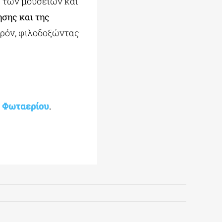
ς των μουσείων και
σης και της
αρόν, φιλοδοξώντας
ε
 Φωταερίου
.