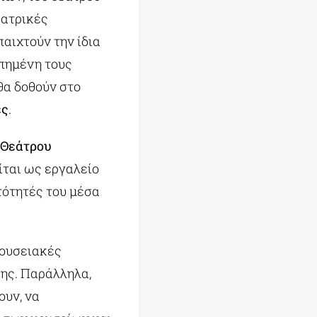
εατρικές
αιχτούν την ίδια
απημένη τους
θα δοθούν στο
ες
.
 Θεάτρου
ίται ως εργαλείο
τότητές του μέσα
μουσειακές
νης. Παράλληλα,
ουν, να