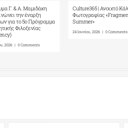
υμα Γ. & Α. Μαμιδάκη
Culture365 | Ανοιχτό Κ
ινώνει την έναρξη
Φωτογραφίας «Fragmen
εων για το 5ο Πρόγραμμα
Summer»
ητικής Φιλοξενίας
24 Ιουνίου, 2026
|
0 Comment
dency)
ου, 2026
|
0 Comments