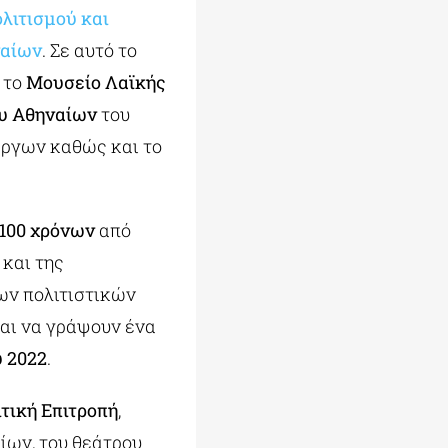
λιτισμού και
ναίων
. Σε αυτό το
 το
Μουσείο Λαϊκής
υ Αθηναίων
του
ργων καθώς και το
 100 χρόνων
από
 και της
των πολιτιστικών
αι να γράψουν ένα
υ 2022
.
ιτική Επιτροπή
,
ίων, του θεάτρου