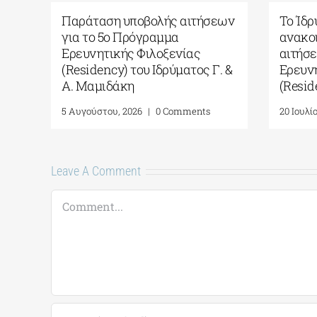
s
Παράταση υποβολής αιτήσεων
Το Ίδρ
για το 5ο Πρόγραμμα
ανακο
Ερευνητικής Φιλοξενίας
αιτήσ
(Residency) του Ιδρύματος Γ. &
Ερευν
Α. Μαμιδάκη
(Resi
5 Αυγούστου, 2026
|
0 Comments
20 Ιουλί
Leave A Comment
Comment