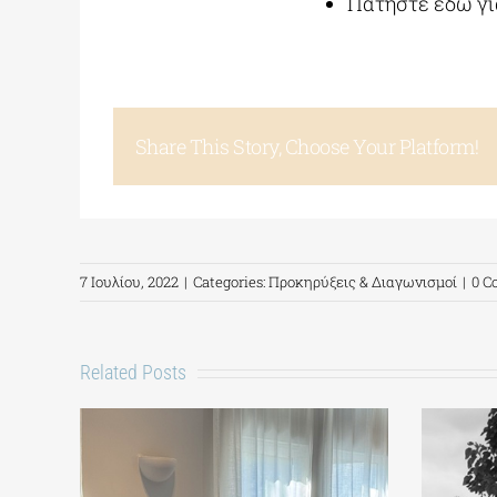
Πατήστε εδώ
γι
Share This Story, Choose Your Platform!
7 Ιουλίου, 2022
|
Categories:
Προκηρύξεις & Διαγωνισμοί
|
0 
Related Posts