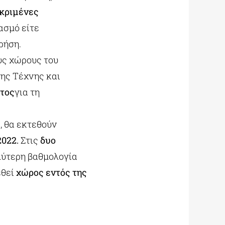
κριμένες
ιασμό είτε
ρήση.
υς χώρους του
της Τέχνης και
στος
για τη
, θα εκτεθούν
2022.
Στις
δυο
λύτερη βαθμολογία
εθεί
χώρος εντός της