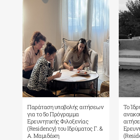
s
Παράταση υποβολής αιτήσεων
Το Ίδρ
για το 5ο Πρόγραμμα
ανακοι
Ερευνητικής Φιλοξενίας
αιτήσε
(Residency) του Ιδρύματος Γ. &
Ερευνη
Α. Μαμιδάκη
(Resid