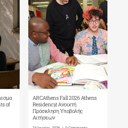
λεσμα
ARCAthens Fall 2026 Athens
Πα
s of
Residency| Ανοιχτή
για
Πρόσκληση Υποβολής
Ερε
Αιτήσεων
(Re
Α.
24 Ιουνίου, 2026
|
0 Comments