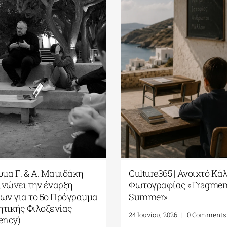
υμα Γ. & Α. Μαμιδάκη
Culture365 | Ανοιχτό Κά
νώνει την έναρξη
Φωτογραφίας «Fragment
ων για το 5ο Πρόγραμμα
Summer»
τικής Φιλοξενίας
24 Ιουνίου, 2026
|
0 Comments
ency)