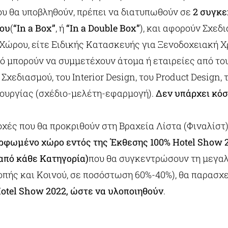
ου θα υποβληθούν, πρέπει να διατυπωθούν σε
2 συγκε
ρου
(
“In a Box”
, ή
“In a Double Box”
), και αφορούν Σχεδ
Χώρου, είτε Ειδικής Κατασκευής για Ξενοδοχειακή Χ
ό μπορούν να συμμετέχουν άτομα ή εταιρείες από το
Σχεδιασμού, του Interior Design, του Product Design, 
ιουργίας (σχέδιο-μελέτη-εφαρμογή).
Δεν υπάρχει κό
χές που θα προκριθούν στη Βραχεία Λίστα (Φιναλίστ)
ορφωμένο χώρο εντός της Έκθεσης 100% Hotel Show 
 από κάθε Κατηγορία)
που θα συγκεντρώσουν τη μεγα
ροπής και Κοινού, σε ποσόστωση 60%-40%), θα παρασχ
otel Show 2022, ώστε να υλοποιηθούν
.