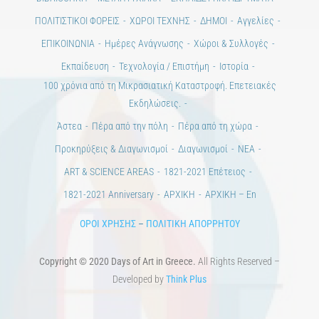
ΠΟΛΙΤΙΣΤΙΚΟΙ ΦΟΡΕΙΣ
ΧΩΡΟΙ ΤΕΧΝΗΣ
ΔΗΜΟΙ
Αγγελίες
ΕΠΙΚΟΙΝΩΝΙΑ
Ημέρες Ανάγνωσης
Χώροι & Συλλογές
Εκπαίδευση
Τεχνολογία / Επιστήμη
Ιστορία
100 χρόνια από τη Μικρασιατική Καταστροφή. Επετειακές
Εκδηλώσεις.
Άστεα
Πέρα από την πόλη
Πέρα από τη χώρα
Προκηρύξεις & Διαγωνισμοί
Διαγωνισμοί
ΝΕΑ
ART & SCIENCE AREAS
1821-2021 Επέτειος
1821-2021 Anniversary
ΑΡΧΙΚΗ
ΑΡΧΙΚΗ – En
ΟΡΟΙ ΧΡΗΣΗΣ
–
ΠΟΛΙΤΙΚΗ ΑΠΟΡΡΗΤΟΥ
Copyright © 2020 Days of Art in Greece.
All Rights Reserved –
Developed by
Think Plus