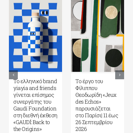
Το ελληνικό brand
Το έργο του
yiayia and friends
Φίλιππου
γίνεται επίσημος
Θεοδωρίδη «Jeux
συνεργάτης του
des Echos»
Gaudí Foundation
παρουσιάζεται
στη διεθνή έκθεση
στο Παρίσι| 11 έως
«GAUDÍ: Back to
26 Σεπτεμβρίου
the Origins»
2026