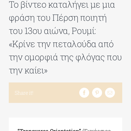
Το βίντεο καταλήγει με μια
φράση του Πέρση ποιητή
ΔΙΔΑΚΤΟΡΙΚΑ
του 13ου αιώνα, Ρουμί:
ΕΚΠΑΙΔΕΥΤΙΚΑ ΙΔΡΥΜΑΤΑ
«Κρίνε την πεταλούδα από
την ομορφιά της φλόγας που
ΠΟΛΙΤΙΣΤΙΚΟΙ ΦΟΡΕΙΣ
την καίει»
ΧΩΡΟΙ ΤΕΧΝΗΣ
Share it!
ΔΗΜΟΙ
ΕΚΔΗΛΩΣΕΙΣ